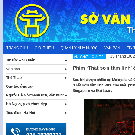
Skip
to
content
TRANG CHỦ
GIỚI THIỆU
QUẢN LÝ NHÀ NƯỚC
VĂN BẢN
TIN 
25 Tháng 10, 
VUI CHƠI - GIẢI TRÍ
Tin tức – Sự kiện
Phim ‘Thất sơn tâm linh’
Văn hóa
Thể Thao
Sau khi được chiếu tại Malaysia và 
‘Thất sơn tâm linh’ vừa cho biết, ph
Quy tắc ứng xử
Singapore và Đài Loan.
Người Hà Nội thanh lịch, văn minh
Hà Nội đẹp và chưa đẹp
Tiêu điểm Hà Nội