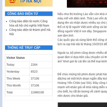
CÔNG BÁO ĐIỆN TỬ
Nếu như thị trường Lào vẫn còn khá m
màu mỡ với điện ảnh. Thái Lan vốn đư
Công báo điện tử nước Cộng
đang lên và nhận được nhiều sự chú ý 
hòa xã hội chủ nghĩa Việt Nam
thổ có tỷ lệ người Việt sinh sống và l
Công báo điện tử thành phố Hà
đồng người Việt ở nơi đây. Singapore
Nội
sơn tâm linh
.
Các quốc gia và vùng lãnh thổ công c
lịch ra rạp trải dài từ tháng 10/2019 đ
THỐNG KÊ TRUY CẬP
Ngoài ra, bộ phim cũng được nhiều đ
quan tâm vì dựa trên câu chuyện có th
Visitor Status
ám” khơi gợi từ cái tên và thể loại kin
Today
2264
Yesterday
6523
Để chúc mừng bộ phim được phát hành
đãchia sẻ một trích đoạn ngắn đầy kị
This Week
37106
Hoàng Yến Chibi (vai Sỏi). Đây cũng
This Month
37106
mạnh với khán giả về khả năng diễn xu
cho biết, họ rất ấn tượng về cảnh qua
Total
11988108
nên được cho khán giả.