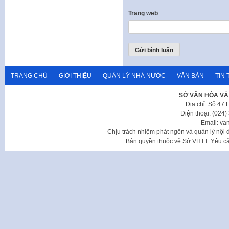
Trang web
TRANG CHỦ
GIỚI THIỆU
QUẢN LÝ NHÀ NƯỚC
VĂN BẢN
TIN 
SỞ VĂN HÓA VÀ
Địa chỉ: Số 47
Điện thoại: (024
Email: va
Chịu trách nhiệm phát ngôn và quản lý nộ
Bản quyền thuộc về Sở VHTT. Yêu cầu 