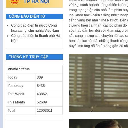
với đại cảnh hoành tráng khiến khán
trong sự nghiệp của nhà làm phim huy
loại khoa học – viễn tưởng như “Inde
CÔNG BÁO ĐIỆN TỬ
tiếng vang lớn như “The Patriot”. Bên
Công báo điện tử nước Cộng
thương hiệu cá nhân, các bộ phim do 
hòa xã hội chủ nghĩa Việt Nam
sức hấp dẫn lớn đối với khán giả, giới
Công báo điện tử thành phố Hà
sắc cùng những câu chuyện đề cao s
Nội
hẹn tiếp tục nối dài những thành công
huyết mà ông đã ấp ủ trong gần 20 n
THỐNG KÊ TRUY CẬP
Visitor Status
Today
309
Yesterday
8438
This Week
43862
This Month
52609
Total
12003611