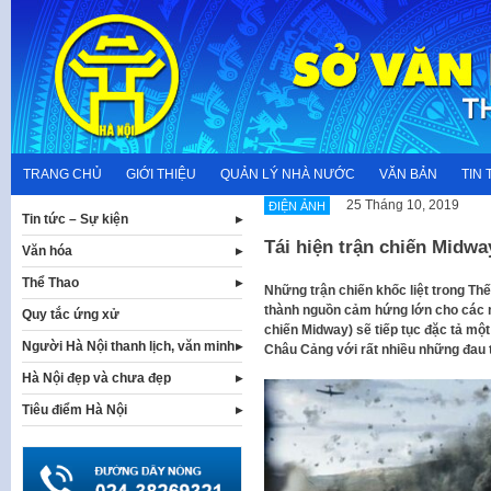
Skip
to
content
TRANG CHỦ
GIỚI THIỆU
QUẢN LÝ NHÀ NƯỚC
VĂN BẢN
TIN 
25 Tháng 10, 2019
ĐIỆN ẢNH
Tin tức – Sự kiện
Tái hiện trận chiến Midwa
Văn hóa
Thể Thao
Những trận chiến khốc liệt trong Th
thành nguồn cảm hứng lớn cho các n
Quy tắc ứng xử
chiến Midway) sẽ tiếp tục đặc tả một
Người Hà Nội thanh lịch, văn minh
Châu Cảng với rất nhiều những đau 
Hà Nội đẹp và chưa đẹp
Tiêu điểm Hà Nội