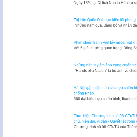
Ngày 18/4, tại Di tích Nhà tù Hỏa Lò 
Thị trấn Quốc Oai thực hiện tốt phong
Những năm qua, đảng bộ và nhân dân 
Phim chiến tranh Việt lấy nước mắt kh
​Với 6 giải thưởng quan trọng: Bông 
Những bàn tay ám ảnh trong chiến tr
​ "Hands of a Nation" là bộ ảnh về ch
Hà Nội gặp mặt tri ân các cựu chiến 
chống Pháp
360 đại biểu cựu chiến binh, thanh n
Thực hiện Chương trình số 08-CTr/TU
chủ, hiện đại, vì dân - Quyết liệt trong
Chương trình số 08-CTr/TU của Thàn