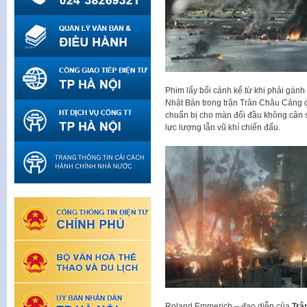
Phim lấy bối cảnh kể từ khi phải gánh
Nhật Bản trong trận Trân Châu Cảng d
chuẩn bị cho màn đối đầu không cân sứ
lực lượng lẫn vũ khí chiến đấu.
Roland Emmerich – đạo diễn của
Trậ