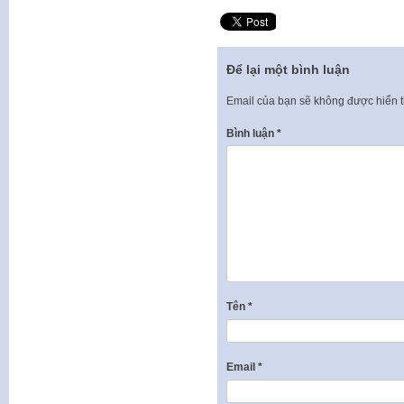
Để lại một bình luận
Email của bạn sẽ không được hiển t
Bình luận
*
Tên
*
Email
*