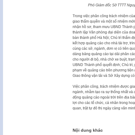
Phó Giám đốc Sở TTTT Nguyễ
Trong việc phân công trách nhiệm của
giao thẩm quyền và một số nhiệm mới 
nhận hồ sơ, tham mưu UBND Thành phố 
thành lập Văn phòng đại diện của doa
bàn thành phố Hà Nội; Chủ trì thẩm đị
kết hợp quảng cáo cho nhà tài trợ, tr
cùng các sở, ngành, đơn vị có liên quan 
dáng bảng quảng cáo tại dải phân cá
cho người đi bộ, nhà chờ xe buýt, trạ
UBND Thành phố quyết định; Chủ trì, ph
phạm về quảng cáo trên phương tiện 
Giao thông vận tải và Sở Xây dựng có 
Việc phân công, trách nhiệm được giao
ngành, nhằm tạo ra sự thống nhất và 
động quảng cáo ngoài trời trên địa b
lợi cho các tổ chức, cá nhân trong 
quan, trật tự đô thị ngày càng văn minh
Nội dung khác