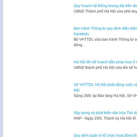
Quy hoạch hệ thống tượng đài trên đ
​UBND Thành phố Hà Nội vừa phê du
Ban hành Thông tư quy định điều kiện
Karatedo
Bộ VHTTDL vừa ban hành Thông tư số
động…
Hà Nội lên kế hoạch bắn pháo hoa ở 
​UBND thành phố Hà Nội vừa lên kế h
Sở VHTTDL Hà Nội phát động cuộc vận 
Nội
​Sáng 28/8, tại Bảo tàng Hà Nội, Sở
Xây dựng và phát triển văn hóa Thủ đ
​HNP - Ngày 29/5, Thành ủy Hà Nội tổ
Quy định quản lý tổ chức hoạt động th