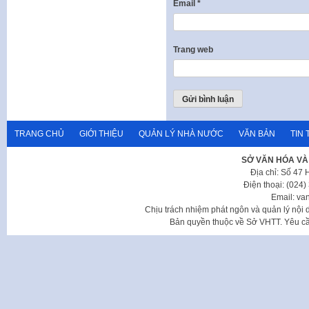
Email
*
Trang web
TRANG CHỦ
GIỚI THIỆU
QUẢN LÝ NHÀ NƯỚC
VĂN BẢN
TIN 
SỞ VĂN HÓA VÀ
Địa chỉ: Số 47
Điện thoại: (024
Email: va
Chịu trách nhiệm phát ngôn và quản lý nộ
Bản quyền thuộc về Sở VHTT. Yêu cầu 