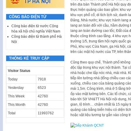
trên địa bàn Thành phố Hà Nội quy đị
thực hiện quảng cáo bao gồm: khu v
khu vực phố cổ; di tích lịch sử, danh
CÔNG BÁO ĐIỆN TỬ
Đảng, Nhà nước; khu vực hành lang an 
lang an toàn đối với cầu, hầm đường 
Công báo điện tử nước Cộng
lang an toàn đường cao tốc; Đất của 
hòa xã hội chủ nghĩa Việt Nam
thuộc công trình cao tầng. 4 khu vực
Công báo điện tử thành phố Hà
trường 1/5, trung tâm hội nghị quốc gi
Nội
Phủ, khu vực Cửa Nam, ga Hà Nội, c
trên các mặt hộ nước của TP, trên thân
THỐNG KÊ TRUY CẬP
Cũng theo quy chế, Thành phố không 
độc lập trong khu vực nội thành. Tại c
Visitor Status
nhà hoặc che lấp nóc nhà, mái nhà. K
tiếp lên tường nhà (tổng chiều cao các
Today
7918
xuống, chiều cao của bảng quảng cáo
Yesterday
6523
mái 1,5m. Công trình, nhà ở 5 tầng tr
ốp vào mặt tường bên. Các tổ chức, 
This Week
42760
báo tới Sở VH&TT Hà Nội nội dung, hì
gian, lộ trình… chậm nhất là 15 ngày 
This Month
42760
quảng cáo bằng biển hiệu có diện tíc
Total
11993762
hoặc vật liệu tương tự gắn vào công t