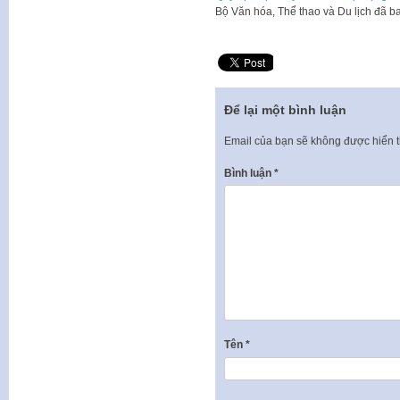
​Bộ Văn hóa, Thể thao và Du lịch đ
Để lại một bình luận
Email của bạn sẽ không được hiển t
Bình luận
*
Tên
*