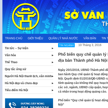
Skip
to
content
TRANG CHỦ
GIỚI THIỆU
QUẢN LÝ NHÀ NƯỚC
VĂN BẢN
TIN 
10 Tháng 3, 2016
TIN NGÀNH
Tin tức – Sự kiện
Phổ biến quy chế quản lý 
Văn hóa
địa bàn Thành phố Hà Nội
Thể Thao
Quy tắc ứng xử
Ngày 20/1/2016, UBND Thành phố đã
ban hành Quy chế quản lý hoạt động 
Người Hà Nội thanh lịch, văn minh
Nội. Quyết định 01/2016/QĐ-UBND ra 
hình quảng cáo không thể quy hoạch 
Hà Nội đẹp và chưa đẹp
các sở, ngành, UBND cấp quận, huyện,
Tiêu điểm Hà Nội
cá nhân trong hoạt động quảng cáo.
Phổ biến “Quy chế quản lý hoạt động
Nội”