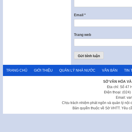
Email
*
Trang web
TRANG CHỦ
GIỚI THIỆU
QUẢN LÝ NHÀ NƯỚC
VĂN BẢN
TIN 
SỞ VĂN HÓA VÀ
Địa chỉ: Số 47
Điện thoại: (024
Email: va
Chịu trách nhiệm phát ngôn và quản lý nộ
Bản quyền thuộc về Sở VHTT. Yêu cầu 