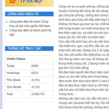
Cũng với sự ra quân phòng, chống dị
huyện Chương Mỹ cũng đã vận động cán
CÔNG BÁO ĐIỆN TỬ
gia công tác phòng, chống dịch trong v
hình thức phù hợp với điều kiện thực 
Công báo điện tử nước Cộng
Không chỉ tham gia trực tại các chốt k
hòa xã hội chủ nghĩa Việt Nam
trấn trong huyện còn triển khai thực 
Công báo điện tử thành phố Hà
tinh thần nghị lực, và niềm tin cho l
Nội
trong cán bộ, hội viên và nhân dân.
Các cấp Hội phối hợp với các Hội đo
cần thiết như: gạo, mỳ tôm, dầu ăn,
THỐNG KÊ TRUY CẬP
khăn trên địa bàn. Đáng chú ý, từ ngà
các nhu yếu phần cần thiết phục vụ c
Visitor Status
161 thùng nước các loại, 42 thùng sữ,
thùng khẩu trang y tế, 1 thùng nước sá
Today
6909
giá trên 515 triệu đồng.
Để đảm bảo người dân thực hiện cách 
Yesterday
6523
phục vụ cho đời sống sinh hoạt hàng 
This Week
41751
định trước tình hình dịch bệnh Covid-
dân an tâm thực hiện cách ly, mô hìn
This Month
41751
cấp hội phụ nữ triển khai thực hiện t
Total
11992753
Trung Hoà…
Những việc làm của các cấp Hội phụ 
chung sức của toàn thể cán bộ, hội v
nhỏ trong công tác phòng, chống dịch