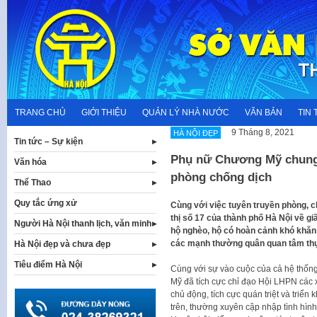
Skip
to
content
TRANG CHỦ
GIỚI THIỆU
QUẢN LÝ NHÀ NƯỚC
VĂN BẢN
TIN 
9 Tháng 8, 2021
HÀ NỘI ĐẸP
Tin tức – Sự kiện
Phụ nữ Chương Mỹ chung 
Văn hóa
phòng chống dịch
Thể Thao
Quy tắc ứng xử
Cùng với việc tuyên truyền phòng, ch
thị số 17 của thành phố Hà Nội về gi
Người Hà Nội thanh lịch, văn minh
hộ nghèo, hộ có hoàn cảnh khó khă
các mạnh thường quân quan tâm thự
Hà Nội đẹp và chưa đẹp
Tiêu điểm Hà Nội
Cùng với sự vào cuộc của cả hệ thốn
Mỹ đã tích cực chỉ đạo Hội LHPN các xã
chủ động, tích cực quán triệt và triển
trên, thường xuyên cập nhập tình hìn