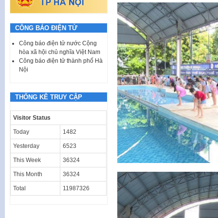
CÔNG BÁO ĐIỆN TỬ
Công báo điện tử nước Cộng
hòa xã hội chủ nghĩa Việt Nam
Công báo điện tử thành phố Hà
Nội
THỐNG KÊ TRUY CẬP
Visitor Status
Today
1482
Yesterday
6523
This Week
36324
This Month
36324
Total
11987326