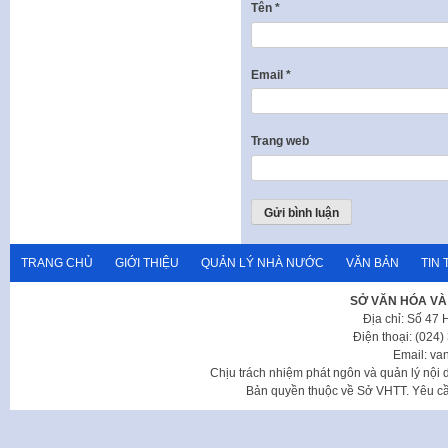
Tên
*
Email
*
Trang web
TRANG CHỦ
GIỚI THIỆU
QUẢN LÝ NHÀ NƯỚC
VĂN BẢN
TIN 
SỞ VĂN HÓA VÀ
Địa chỉ: Số 47
Điện thoại: (024
Email: va
Chịu trách nhiệm phát ngôn và quản lý nộ
Bản quyền thuộc về Sở VHTT. Yêu cầu 