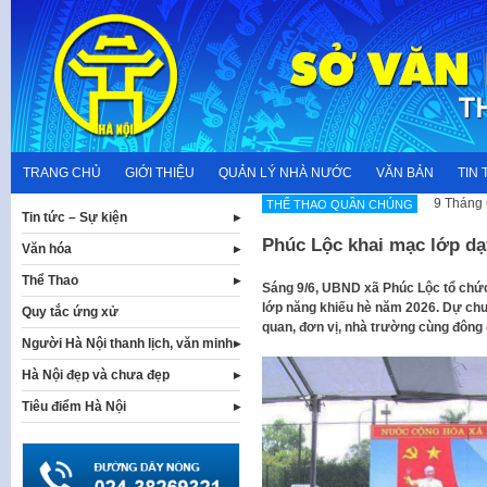
Skip
to
content
TRANG CHỦ
GIỚI THIỆU
QUẢN LÝ NHÀ NƯỚC
VĂN BẢN
TIN 
9 Tháng 
THỂ THAO QUẦN CHÚNG
Tin tức – Sự kiện
Phúc Lộc khai mạc lớp dạ
Văn hóa
Thể Thao
Sáng 9/6, UBND xã Phúc Lộc tổ chức
lớp năng khiếu hè năm 2026. Dự chư
Quy tắc ứng xử
quan, đơn vị, nhà trường cùng đông 
Người Hà Nội thanh lịch, văn minh
Hà Nội đẹp và chưa đẹp
Tiêu điểm Hà Nội