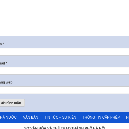
ên
*
ail
*
ang web
NHÀ NƯỚC
VĂN BẢN
TIN TỨC – SỰ KIỆN
THÔNG TIN CẤP PHÉP
H
SỞ VĂN HÓA VÀ THỂ THAO THÀNH PHỐ HÀ NỘI