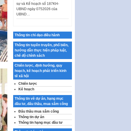
UBND ngày 0752026 của
UBND…
Ban hành Danh mục vị trí khai
thác quảng cáo trên địa bàn
thành phố Hà Nội
Thông tin chỉ đạo điều hành
Kế hoạch Tổ chức Cuộc thi
chính luận về bảo vệ nền tảng tư
Thông tin tuyên truyền, phổ biến,
tưởng của Đảng…
hướng dẫn thực hiện pháp luật,
chế độ chính sách
Công bố công khai dự toán kinh
phí xây dựng pháp luật, hoàn
Chiến lược, định hướng, quy
thiện thể chế, chính…
hoạch, kế hoạch phát triển kinh
Quy định về nghiên cứu, ứng
tế xã hội
dụng khoa học, công nghệ, đổi
Chiến lược
mới sáng tạo và chuyển…
Kế hoạch
Quy định chi tiết và hướng dẫn
Thông tin về dự án, hạng mục
thi hành một số điều của Luật Lý
đầu tư, đấu thầu, mua sắm công
lịch tư…
Đấu thầu mua sắm công
Sửa đổi, bổ sung một số nội
Thông tin dự án
dung tại Nghị quyết số 30/NQ-
Thông tin hạng mục đầu tư
CP ngày 24 tháng 02…