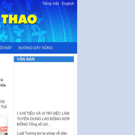
Tiếng Việt
-
English
ỎI ĐÁP
ĐƯỜNG DÂY NÓNG
VĂN BẢN
ra
 hóa
lớp
 Thể
I. CHỈ TIÊU VÀ VỊ TRÍ VIỆC LÀM
TUYỂN DỤNG LAO ĐỘNG HỢP
ĐỒNG Tổng số chỉ…
Luật Tương trợ tư pháp về dân
sự và Kế hoạch số 187KH-