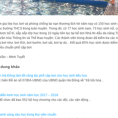
 gia lớp học bơi và phòng chống tai nạn thương tích hè năm nay có 150 học sinh
ác trường THCS trong toàn huyện. Trong đó, có 77 học sinh nam, 73 học sinh nữ, c
ược bố trí, sắp xếp lớp học trong 10 ngày liên tục tại bể bơi Nhà thi đấu đa năng 
Văn hóa Thông tin và Thể thao huyện. Các thành viên trong đoàn đã kiểm tra các n
 bơi như: bơi ếch, bơi bướm, bơi sải, bơi tự do…Kết quả 85% học sinh được kiểm 
tiêu chuẩn phổ cập bơi.
Vân – Minh Tuyết
 dung khác
 Hà Đông làm tốt công tác phổ cập bơi cho học sinh tiểu học
 hiện Đề án số 07/ĐA-UBND của UBND quận Hà Đông về “Xã hội hóa…
 điền kinh học sinh năm học 2017 – 2018
tổ chức đã trao 552 bộ huy chương cho các đội, các vận động…
sinh vùng sâu học trong thư viện chuẩn