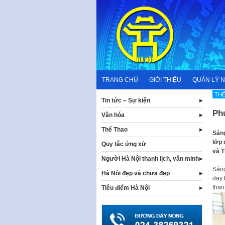
Skip
to
content
TRANG CHỦ
GIỚI THIỆU
QUẢN LÝ 
TH
Tin tức – Sự kiện
Phú
Văn hóa
Thể Thao
Sáng
lớp 
Quy tắc ứng xử
và T
Người Hà Nội thanh lịch, văn minh
Sáng
Hà Nội đẹp và chưa đẹp
dạy 
thao
Tiêu điểm Hà Nội