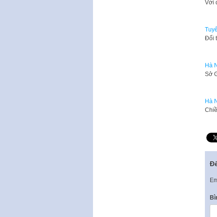
​Với
Tuyể
​Đối
Hà N
Sở G
Hà N
​Chi
Để
Em
Bì