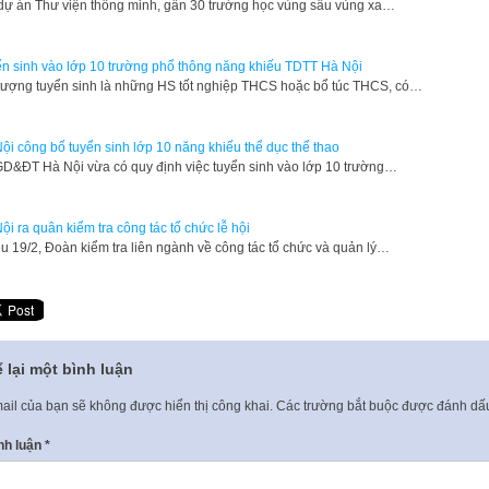
 dự án Thư viện thông minh, gần 30 trường học vùng sâu vùng xa…
n sinh vào lớp 10 trường phổ thông năng khiếu TDTT Hà Nội
 tượng tuyển sinh là những HS tốt nghiệp THCS hoặc bổ túc THCS, có…
ội công bố tuyển sinh lớp 10 năng khiếu thể dục thể thao
D&ĐT Hà Nội vừa có quy định việc tuyển sinh vào lớp 10 trường…
ội ra quân kiểm tra công tác tổ chức lễ hội
ều 19/2, Đoàn kiểm tra liên ngành về công tác tổ chức và quản lý…
 lại một bình luận
ail của bạn sẽ không được hiển thị công khai.
Các trường bắt buộc được đánh d
nh luận
*