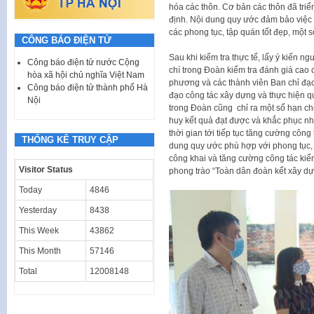
hóa các thôn. Cơ bản các thôn đã triể
định. Nội dung quy ước đảm bảo việc g
các phong tục, tập quán tốt đẹp, một 
CÔNG BÁO ĐIỆN TỬ
Sau khi kiểm tra thực tế, lấy ý kiến n
Công báo điện tử nước Cộng
chí trong Đoàn kiểm tra đánh giá cao 
hòa xã hội chủ nghĩa Việt Nam
phương và các thành viên Ban chỉ đạo,
Công báo điện tử thành phố Hà
đạo công tác xây dựng và thực hiện qu
Nội
trong Đoàn cũng chỉ ra một số hạn chế
huy kết quả đạt được và khắc phục n
thời gian tới tiếp tục tăng cường công 
THỐNG KÊ TRUY CẬP
dung quy ước phù hợp với phong tục, 
công khai và tăng cường công tác kiể
Visitor Status
phong trào “Toàn dân đoàn kết xây dự
Today
4846
Yesterday
8438
This Week
43862
This Month
57146
Total
12008148