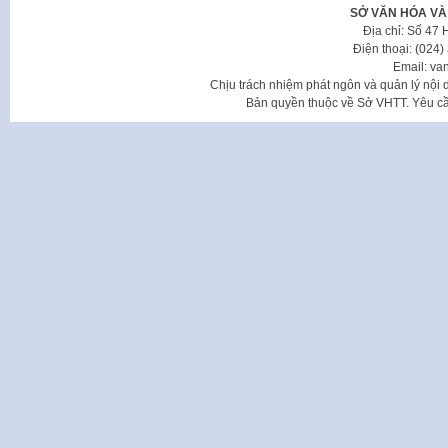
SỞ VĂN HÓA VÀ
Địa chỉ: Số 47
Điện thoại: (024
Email: va
Chịu trách nhiệm phát ngôn và quản lý nộ
Bản quyền thuộc về Sở VHTT. Yêu cầu 