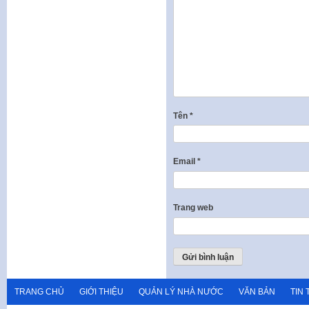
Tên
*
Email
*
Trang web
TRANG CHỦ
GIỚI THIỆU
QUẢN LÝ NHÀ NƯỚC
VĂN BẢN
TIN 