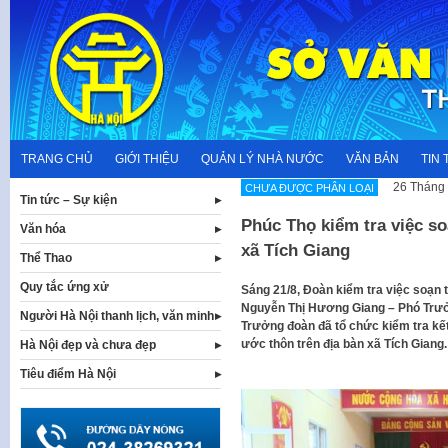
Skip
to
content
TRANG CHỦ
GIỚI THIỆU
QUẢN LÝ NHÀ NƯỚC
VĂN BẢN
TIN 
26 Tháng 
CHƯA ĐƯỢC PHÂN LOẠI
Tin tức – Sự kiện
Phúc Thọ kiểm tra việc so
Văn hóa
xã Tích Giang
Thể Thao
Quy tắc ứng xử
Sáng 21/8, Đoàn kiểm tra việc soạn 
Nguyễn Thị Hương Giang – Phó Trưở
Người Hà Nội thanh lịch, văn minh
Trưởng đoàn đã tổ chức kiểm tra kết
ước thôn trên địa bàn xã Tích Giang.
Hà Nội đẹp và chưa đẹp
Tiêu điểm Hà Nội