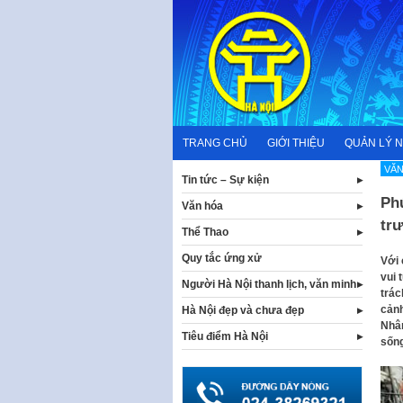
Skip
to
content
TRANG CHỦ
GIỚI THIỆU
QUẢN LÝ 
VĂN
Tin tức – Sự kiện
Ph
Văn hóa
tr
Thể Thao
Quy tắc ứng xử
Với 
vui 
Người Hà Nội thanh lịch, văn minh
trác
cảnh
Hà Nội đẹp và chưa đẹp
Nhâm
Tiêu điểm Hà Nội
sống