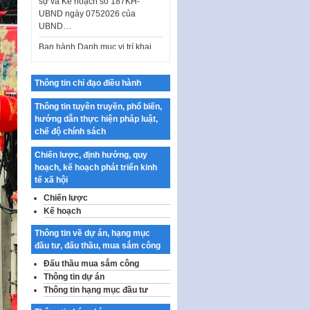
Ban hành Danh mục vị trí khai
thác quảng cáo trên địa bàn
thành phố Hà Nội
Kế hoạch Tổ chức Cuộc thi
chính luận về bảo vệ nền tảng tư
Thông tin chỉ đạo điều hành
tưởng của Đảng…
Thông tin tuyên truyền, phổ biến,
Công bố công khai dự toán kinh
hướng dẫn thực hiện pháp luật,
phí xây dựng pháp luật, hoàn
chế độ chính sách
thiện thể chế, chính…
Chiến lược, định hướng, quy
Quy định về nghiên cứu, ứng
hoạch, kế hoạch phát triển kinh
dụng khoa học, công nghệ, đổi
tế xã hội
mới sáng tạo và chuyển…
Chiến lược
Quy định chi tiết và hướng dẫn
Kế hoạch
thi hành một số điều của Luật Lý
lịch tư…
Thông tin về dự án, hạng mục
đầu tư, đấu thầu, mua sắm công
Sửa đổi, bổ sung một số nội
dung tại Nghị quyết số 30/NQ-
Đấu thầu mua sắm công
CP ngày 24 tháng 02…
Thông tin dự án
Thông tin hạng mục đầu tư
Ban hành Chương trình hành
động của Chính phủ thực hiện