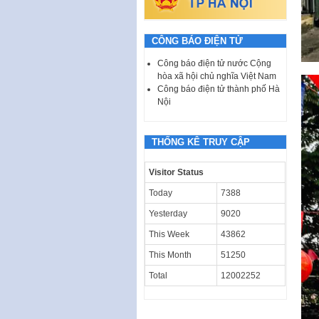
CÔNG BÁO ĐIỆN TỬ
Công báo điện tử nước Cộng
hòa xã hội chủ nghĩa Việt Nam
Công báo điện tử thành phố Hà
Nội
THỐNG KÊ TRUY CẬP
Visitor Status
Today
7388
Yesterday
9020
This Week
43862
This Month
51250
Total
12002252