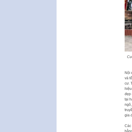
Cuộ
Nội 
và t
cư. 
hiệu
đẹp 
tại 
ngõ,
truy
gia 
Các 
bằng