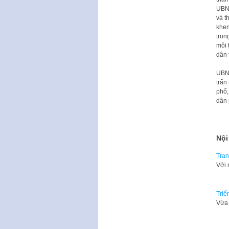
UBND
và t
khen
tron
môi 
dân 
UBND
trấn
phố,
dân 
Nội
Tran
Với 
Triể
Vừa 