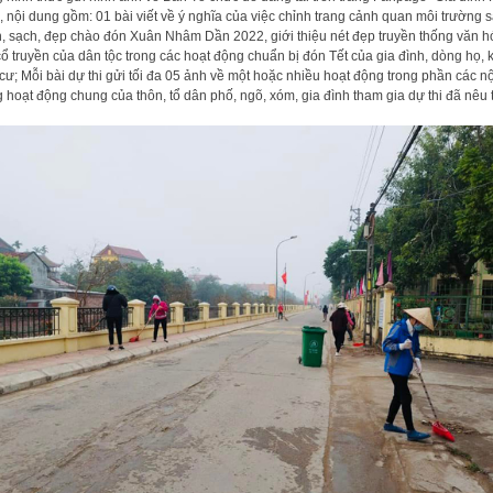
, nội dung gồm: 01 bài viết về ý nghĩa của việc chỉnh trang cảnh quan môi trường 
, sạch, đẹp chào đón Xuân Nhâm Dần 2022, giới thiệu nét đẹp truyền thống văn h
cổ truyền của dân tộc trong các hoạt động chuẩn bị đón Tết của gia đình, dòng họ, 
cư; Mỗi bài dự thi gửi tối đa 05 ảnh về một hoặc nhiều hoạt động trong phần các nộ
 hoạt động chung của thôn, tổ dân phố, ngõ, xóm, gia đình tham gia dự thi đã nêu t