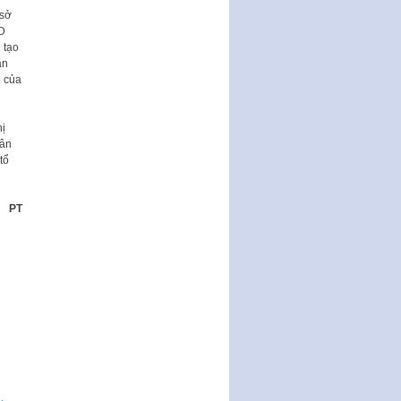
 sở
ND
 tạo
an
n của
ị
dân
tổ
PT