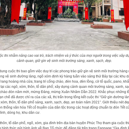
c thi nhằm nâng cao vai trò, trách nhiệm và ý thức của mọi người trong việc xây 
cảnh quan, giữ gìn vệ sinh môi trường sáng, xanh, sạch, đẹp.
dung cuộc thi bao gồm việc duy trì các phong trào giữ gìn vệ sinh môi trường hàng
ổng vệ sinh đường làng, ngõ xóm định kỳ hàng tuần vào sáng thứ Bảy tại các khu 
Trang hoàng nhà cửa; trang trí cổng chào, đèn hoa, đèn lồng, cờ tổ quốc, pano, kh
 tại các ngõ, xóm, thôn, tổ dân phố; xây dựng cảnh quan môi trường sáng, xanh, sạ
chào đón năm mới, mừng Đảng, mừng Xuân Nhâm Dần 2022. Khắc phục những t
hạn chế đã được chỉ ra của các xã, thị trấn trong tổng kết cuộc thi “Giữ gìn đường là
 xóm, thôn, tổ dân phố sáng, xanh, sạch, đẹp, an toàn năm 2021”. Giới thiệu nét đẹ
ền thống văn hóa Tết cổ truyền của dân tộc trong các hoạt động chuẩn bị đón Tết c
đình, dòng họ, khu dân cư.
thôn, tổ dân phố, ngõ, xóm, gia đình trên địa bàn huyện Phúc Thọ tham gia cuộc th
 hình thức gửi hình ảnh về Ban Tổ chức để đăng tải trên trang Fanpage “Gia đình