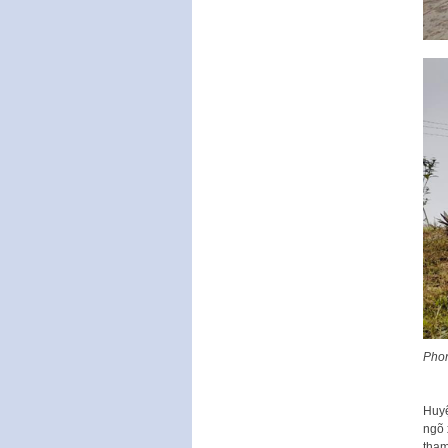
Phon
Huyệ
ngõ 
tham