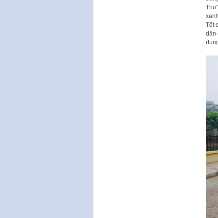
Thọ”
xanh
Tết 
dân 
dung