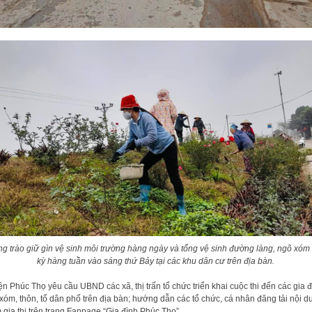
g trào giữ gìn vệ sinh môi trường hàng ngày và tổng vệ sinh đường làng, ngõ xóm
kỳ hàng tuần vào sáng thứ Bảy tại các khu dân cư trên địa bàn.
n Phúc Thọ yêu cầu UBND các xã, thị trấn tổ chức triển khai cuộc thi đến các gia đ
xóm, thôn, tổ dân phố trên địa bàn; hướng dẫn các tổ chức, cá nhân đăng tải nội d
 gia thi trên trang Fanpage “Gia đình Phúc Thọ”.