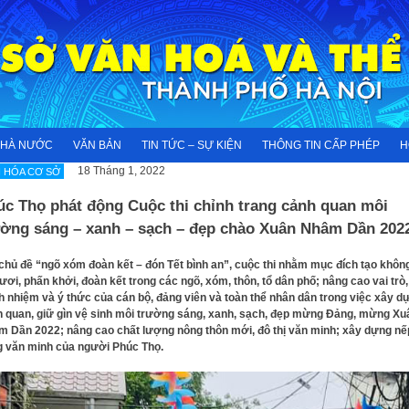
NHÀ NƯỚC
VĂN BẢN
TIN TỨC – SỰ KIỆN
THÔNG TIN CẤP PHÉP
H
18 Tháng 1, 2022
 HÓA CƠ SỞ
úc Thọ phát động Cuộc thi chỉnh trang cảnh quan môi
ường sáng – xanh – sạch – đẹp chào Xuân Nhâm Dần 202
chủ đề “ngõ xóm đoàn kết – đón Tết bình an”, cuộc thi nhằm mục đích tạo không
tươi, phấn khởi, đoàn kết trong các ngõ, xóm, thôn, tổ dân phố; nâng cao vai trò,
h nhiệm và ý thức của cán bộ, đảng viên và toàn thể nhân dân trong việc xây d
 quan, giữ gìn vệ sinh môi trường sáng, xanh, sạch, đẹp mừng Đảng, mừng Xu
 Dần 2022; nâng cao chất lượng nông thôn mới, đô thị văn minh; xây dựng nế
 văn minh của người Phúc Thọ.