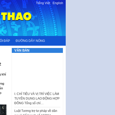
Tiếng Việt
-
English
ỎI ĐÁP
ĐƯỜNG DÂY NÓNG
VĂN BẢN
2
 khí
ựng
I. CHỈ TIÊU VÀ VỊ TRÍ VIỆC LÀM
ân
TUYỂN DỤNG LAO ĐỘNG HỢP
p
ĐỒNG Tổng số chỉ…
Luật Tương trợ tư pháp về dân
sự và Kế hoạch số 187KH-
UBND ngày 0752026 của
UBND…