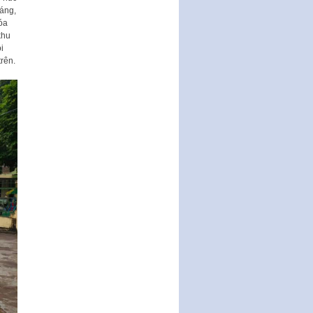
động của Chính phủ thực hiện
sáng,
Nghị quyết số 02-NQ/TW ngày
óa
17…
khu
i
THÔNG BÁO Tuyển dụng lao
rên.
động hợp đồng theo Nghị định
số 111/2022/NĐ-CP ngày
30/12/2022 của Chính…
Sửa đổi, bổ sung một số điều
của Thông tư số 320/2016/TT-
BTC của Bộ trưởng Bộ Tài…
Quy định về quản lý website
thương mại điện tử
Nghị quyết quy định điều kiện,
thủ tục tặng, thu hồi danh hiệu
"Công dân danh dự…
Nghị quyết quy định một số
chính sách thúc đẩy nghiên cứu
khoa học, phát triển công…
Nghị quyết công bố Nghị quyết
quy phạm pháp luật của HĐND
Thành phố triển khai thi…