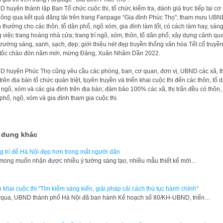
 huyện thành lập Ban Tổ chức cuộc thi, tổ chức kiểm tra, đánh giá trực tiếp tại cơ
hông qua kết quả đăng tải trên trang Fanpage “Gia đình Phúc Thọ”; tham mưu UB
 thưởng cho các thôn, tổ dân phố, ngõ xóm, gia đình làm tốt, có cách làm hay, sáng
g việc trang hoàng nhà cửa; trang trí ngõ, xóm, thôn, tổ dân phố; xây dựng cảnh qu
trường sáng, xanh, sạch, đẹp; giới thiệu nét đẹp truyền thống văn hóa Tết cổ truyề
tộc chào đón năm mới, mừng Đảng, Xuân Nhâm Dần 2022.
 huyện Phúc Thọ cũng yêu cầu các phòng, ban, cơ quan, đơn vị, UBND các xã, th
 trên địa bàn tổ chức quán triệt, tuyên truyền và triển khai cuộc thi đến các thôn, tổ 
 ngõ, xóm và các gia đình trên địa bàn; đảm bảo 100% các xã, thị trấn đều có thôn, 
phố, ngõ, xóm và gia đình tham gia cuộc thi.
 dung khác
g trí để Hà Nội đẹp hơn trong mắt người dân
mong muốn nhận được nhiều ý tưởng sáng tạo, nhiều mẫu thiết kế mới…
n khai cuộc thi "Tìm kiếm sáng kiến, giải pháp cải cách thủ tục hành chính"
qua, UBND thành phố Hà Nội đã ban hành Kế hoạch số 80/KH-UBND, triển…