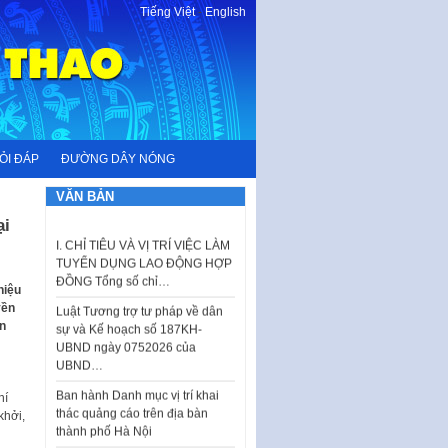
Tiếng Việt
-
English
ỎI ĐÁP
ĐƯỜNG DÂY NÓNG
VĂN BẢN
I. CHỈ TIÊU VÀ VỊ TRÍ VIỆC LÀM
TUYỂN DỤNG LAO ĐỘNG HỢP
ại
ĐỒNG Tổng số chỉ…
Luật Tương trợ tư pháp về dân
sự và Kế hoạch số 187KH-
hiệu
UBND ngày 0752026 của
yền
UBND…
n
Ban hành Danh mục vị trí khai
thác quảng cáo trên địa bàn
thành phố Hà Nội
hí
khởi,
Kế hoạch Tổ chức Cuộc thi
chính luận về bảo vệ nền tảng tư