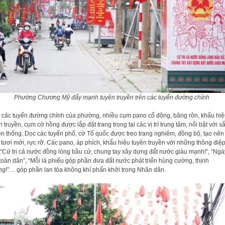
Phường Chương Mỹ đẩy mạnh tuyên truyền trên các tuyến đường chính
 các tuyến đường chính của phường, nhiều cụm pano cổ động, băng rôn, khẩu hiệ
n truyền, cụm cờ hồng được lắp đặt trang trọng tại các vị trí trung tâm, nổi bật với s
ền thống. Dọc các tuyến phố, cờ Tổ quốc được treo trang nghiêm, đồng bộ, tạo nên
tươi mới, rực rỡ. Các pano, áp phích, khẩu hiệu tuyên truyền với những thông điệ
“Cử tri cả nước đồng lòng bầu cử, chung tay xây dựng đất nước giàu mạnh!”, “Ngà
toàn dân”, “Mỗi lá phiếu góp phần đưa đất nước phát triển hùng cường, thịnh
g!”… góp phần lan tỏa không khí phấn khởi trong Nhân dân.