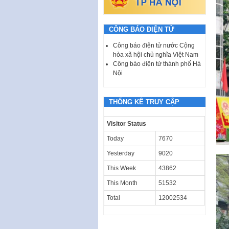
CÔNG BÁO ĐIỆN TỬ
Công báo điện tử nước Cộng
hòa xã hội chủ nghĩa Việt Nam
Công báo điện tử thành phố Hà
Nội
THỐNG KÊ TRUY CẬP
Visitor Status
Today
7670
Yesterday
9020
This Week
43862
This Month
51532
Total
12002534