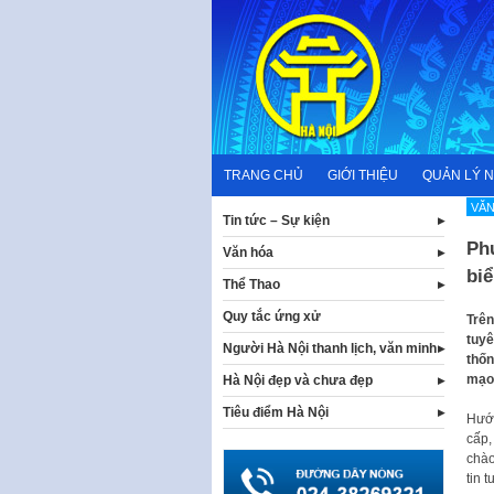
Skip
to
content
TRANG CHỦ
GIỚI THIỆU
QUẢN LÝ 
VĂN
Tin tức – Sự kiện
Ph
Văn hóa
bi
Thể Thao
Quy tắc ứng xử
Trên
tuyê
Người Hà Nội thanh lịch, văn minh
thốn
mạo
Hà Nội đẹp và chưa đẹp
Tiêu điểm Hà Nội
Hướn
cấp,
chào
tin 