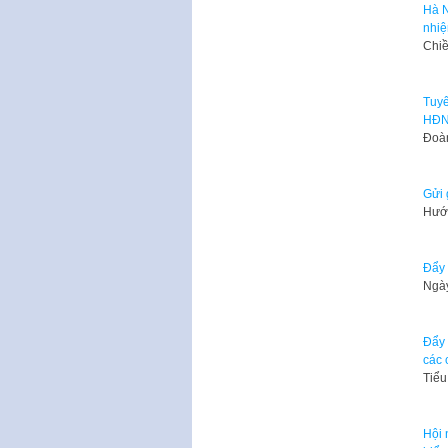
Hà N
nhiệ
Chiề
Tuyê
HĐN
Đoàn
Gửi 
Hướn
Đẩy 
Ngày
Đẩy 
các 
Tiểu
Hội 