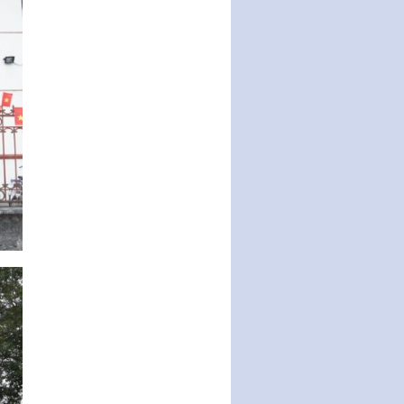
30/12/2022 của Chính…
Sửa đổi, bổ sung một số điều
của Thông tư số 320/2016/TT-
BTC của Bộ trưởng Bộ Tài…
Quy định về quản lý website
thương mại điện tử
Nghị quyết quy định điều kiện,
thủ tục tặng, thu hồi danh hiệu
"Công dân danh dự…
Nghị quyết quy định một số
chính sách thúc đẩy nghiên cứu
khoa học, phát triển công…
Nghị quyết công bố Nghị quyết
quy phạm pháp luật của HĐND
Thành phố triển khai thi…
Nghị quyết ban hành quy chế
tiếp công dân của Thường trực
HĐND, đại biểu HĐND thành…
Nghị quyết về một số chính sách
ưu đãi, hỗ trợ phát triển hạ tầng,