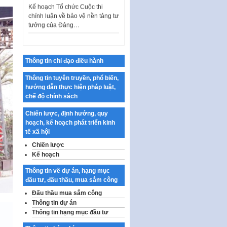
tưởng của Đảng…
Công bố công khai dự toán kinh
phí xây dựng pháp luật, hoàn
thiện thể chế, chính…
Quy định về nghiên cứu, ứng
Thông tin chỉ đạo điều hành
dụng khoa học, công nghệ, đổi
mới sáng tạo và chuyển…
Thông tin tuyên truyền, phổ biến,
Quy định chi tiết và hướng dẫn
hướng dẫn thực hiện pháp luật,
thi hành một số điều của Luật Lý
chế độ chính sách
lịch tư…
Chiến lược, định hướng, quy
Sửa đổi, bổ sung một số nội
hoạch, kế hoạch phát triển kinh
dung tại Nghị quyết số 30/NQ-
tế xã hội
CP ngày 24 tháng 02…
Chiến lược
Ban hành Chương trình hành
Kế hoạch
động của Chính phủ thực hiện
Thông tin về dự án, hạng mục
Nghị quyết số 02-NQ/TW ngày
đầu tư, đấu thầu, mua sắm công
17…
Đấu thầu mua sắm công
THÔNG BÁO Tuyển dụng lao
Thông tin dự án
động hợp đồng theo Nghị định
Thông tin hạng mục đầu tư
số 111/2022/NĐ-CP ngày
30/12/2022 của Chính…