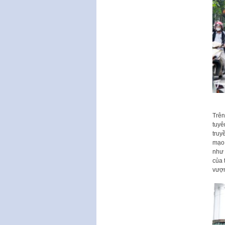
Trên
tuyê
truy
mạo 
như 
của 
vượn