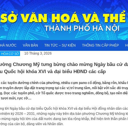
NHÀ NƯỚC
VĂN BẢN
TIN TỨC – SỰ KIỆN
THÔNG TIN CẤP PHÉP
H
10 Tháng 3, 2026
 HÓA CƠ SỞ
ường Chương Mỹ tưng bừng chào mừng Ngày bầu cử đ
ểu Quốc hội khóa XVI và đại biểu HĐND các cấp
 các tuyến đường chính của phường, nhiều cụm pano cổ động, băng rôn, khẩu 
n truyền được lắp đặt trang trọng tại các vị trí trung tâm, nổi bật với sắc đỏ tru
g. Dọc các tuyến phố, cờ Tổ quốc được treo trang nghiêm, đồng bộ, tạo nên diệ
 tươi mới, rực rỡ…
g tới Ngày bầu cử đại biểu Quốc hội khóa XVI và đại biểu Hội đồng nhân dân các
 nhiệm kỳ 2026 – 2031, những ngày này trên địa bàn phường Chương Mỹ không k
 mừng ngày hội lớn của đất nước đang lan tỏa rộng khắp, thể hiện tinh thần phấn 
tưởng của cán bộ, đảng viên và Nhân dân.