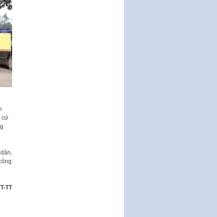
tổ chức…
Nghị quyết quy định một số nội
dung và định mức chi quản lý
hoạt động khoa…
Quy định mức tiền phạt đối với
một số hành vi vi phạm hành
chính trong lĩnh…
Phê duyệt Chương trình phát
triển kinh tế số và xã hội số giai
đoạn 2026 -…
n
g cử
ng
 dân,
công
T-TT