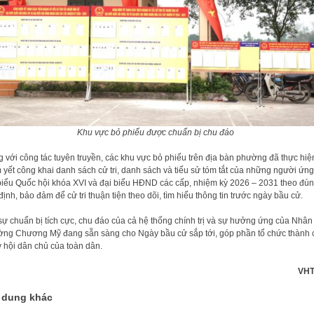
Khu vực bỏ phiếu được chuẩn bị chu đáo
 với công tác tuyên truyền, các khu vực bỏ phiếu trên địa bàn phường đã thực hiệ
 yết công khai danh sách cử tri, danh sách và tiểu sử tóm tắt của những người ứn
biểu Quốc hội khóa XVI và đại biểu HĐND các cấp, nhiệm kỳ 2026 – 2031 theo đú
định, bảo đảm để cử tri thuận tiện theo dõi, tìm hiểu thông tin trước ngày bầu cử.
sự chuẩn bị tích cực, chu đáo của cả hệ thống chính trị và sự hưởng ứng của Nhân
ng Chương Mỹ đang sẵn sàng cho Ngày bầu cử sắp tới, góp phần tổ chức thành 
 hội dân chủ của toàn dân.
VHT
 dung khác