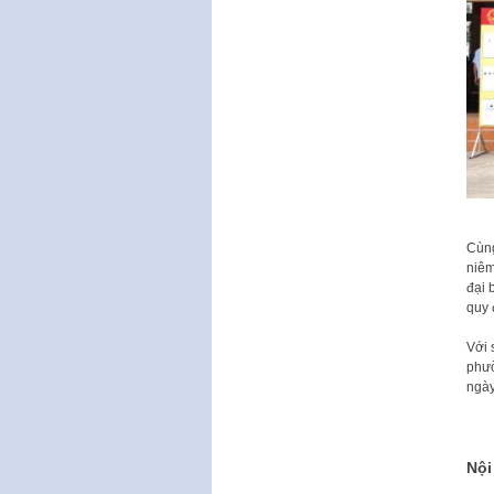
Cùng
niêm
đại 
quy 
Với 
phườ
ngày
Nội