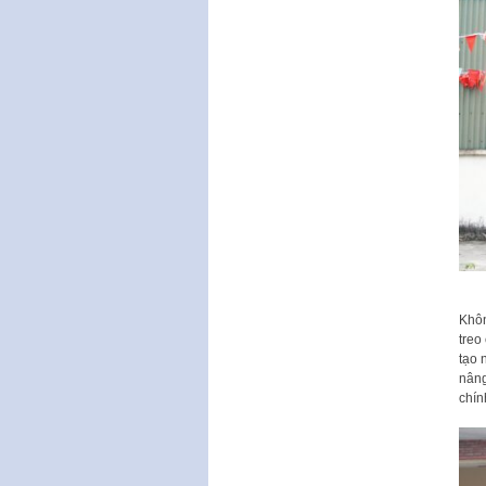
Khôn
treo
tạo 
nâng
chín