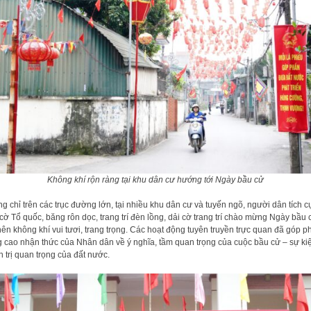
Không khí rộn ràng tại khu dân cư hướng tới Ngày bầu cử
g chỉ trên các trục đường lớn, tại nhiều khu dân cư và tuyến ngõ, người dân tích c
 cờ Tổ quốc, băng rôn dọc, trang trí đèn lồng, dải cờ trang trí chào mừng Ngày bầu 
nên không khí vui tươi, trang trọng. Các hoạt động tuyên truyền trực quan đã góp p
 cao nhận thức của Nhân dân về ý nghĩa, tầm quan trọng của cuộc bầu cử – sự ki
h trị quan trọng của đất nước.