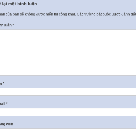
 lại một bình luận
ail của bạn sẽ không được hiển thị công khai.
Các trường bắt buộc được đánh d
nh luận
*
ên
*
ail
*
ang web