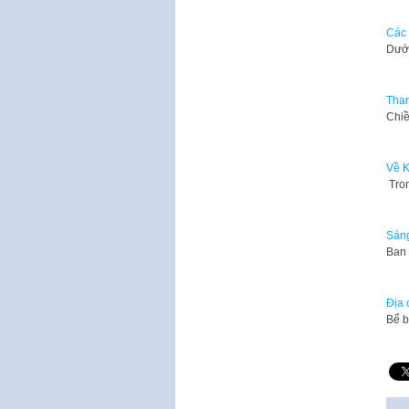
Các 
​Dướ
Than
Chiề
Về K
Tron
Sáng
Ban 
Địa 
Bể b