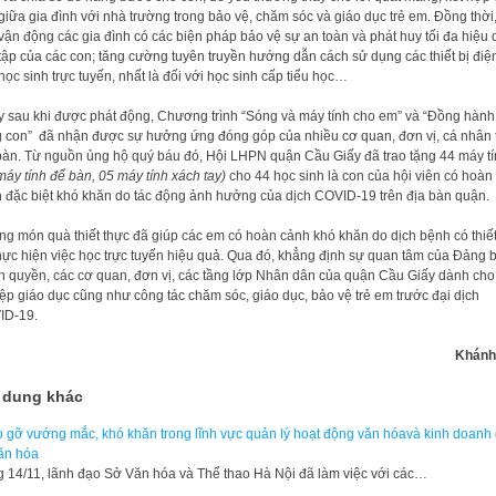
giữa gia đình với nhà trường trong bảo vệ, chăm sóc và giáo dục trẻ em. Đồng thời,
vận động các gia đình có các biện pháp bảo vệ sự an toàn và phát huy tối đa hiệu
tập của các con; tăng cường tuyên truyền hướng dẫn cách sử dụng các thiết bị điệ
học sinh trực tuyến, nhất là đối với học sinh cấp tiểu học…
 sau khi được phát động, Chương trình “Sóng và máy tính cho em” và “Đồng hành
 con” đã nhận được sự hưởng ứng đóng góp của nhiều cơ quan, đơn vị, cá nhân 
bàn. Từ nguồn ủng hộ quý báu đó, Hội LHPN quận Cầu Giấy đã trao tặng 44 máy t
máy tính để bàn, 05 máy tính xách tay
)
cho 44 học sinh là con của hội viên có hoàn
 đặc biệt khó khăn do tác động ảnh hưởng của dịch COVID-19 trên địa bàn quận.
g món quà thiết thực đã giúp các em có hoàn cảnh khó khăn do dịch bệnh có thiết
hực hiện việc học trực tuyến hiệu quả. Qua đó, khẳng định sự quan tâm của Đảng b
h quyền, các cơ quan, đơn vị, các tầng lớp Nhân dân của quận Cầu Giấy dành cho
ệp giáo dục cũng như công tác chăm sóc, giáo dục, bảo vệ trẻ em trước đại dịch
ID-19.
Khánh
 dung khác
o gỡ vướng mắc, khó khăn trong lĩnh vực quản lý hoạt động văn hóavà kinh doanh 
ăn hóa
 14/11, lãnh đạo Sở Văn hóa và Thể thao Hà Nội đã làm việc với các…