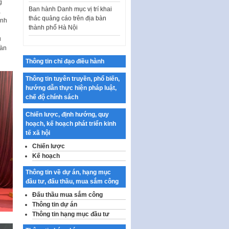
g
thác quảng cáo trên địa bàn
a
thành phố Hà Nội
ình
Kế hoạch Tổ chức Cuộc thi
u
chính luận về bảo vệ nền tảng tư
bàn
tưởng của Đảng…
Thông tin chỉ đạo điều hành
Công bố công khai dự toán kinh
phí xây dựng pháp luật, hoàn
Thông tin tuyên truyền, phổ biến,
thiện thể chế, chính…
hướng dẫn thực hiện pháp luật,
chế độ chính sách
Quy định về nghiên cứu, ứng
dụng khoa học, công nghệ, đổi
Chiến lược, định hướng, quy
mới sáng tạo và chuyển…
hoạch, kế hoạch phát triển kinh
tế xã hội
Quy định chi tiết và hướng dẫn
thi hành một số điều của Luật Lý
Chiến lược
lịch tư…
Kế hoạch
Sửa đổi, bổ sung một số nội
Thông tin về dự án, hạng mục
dung tại Nghị quyết số 30/NQ-
đầu tư, đấu thầu, mua sắm công
CP ngày 24 tháng 02…
Đấu thầu mua sắm công
Ban hành Chương trình hành
Thông tin dự án
động của Chính phủ thực hiện
Thông tin hạng mục đầu tư
Nghị quyết số 02-NQ/TW ngày