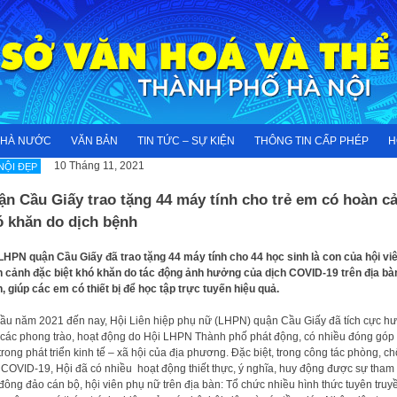
NHÀ NƯỚC
VĂN BẢN
TIN TỨC – SỰ KIỆN
THÔNG TIN CẤP PHÉP
H
10 Tháng 11, 2021
NỘI ĐẸP
n Cầu Giấy trao tặng 44 máy tính cho trẻ em có hoàn c
ó khăn do dịch bệnh
LHPN quận Cầu Giấy đã trao tặng 44 máy tính cho 44 học sinh là con của hội vi
 cảnh đặc biệt khó khăn do tác động ảnh hưởng của dịch COVID-19 trên địa bà
, giúp các em có thiết bị để học tập trực tuyến hiệu quả.
ầu năm 2021 đến nay, Hội Liên hiệp phụ nữ (LHPN) quận Cầu Giấy đã tích cực h
các phong trào, hoạt động do Hội LHPN Thành phố phát động, có nhiều đóng góp 
trong phát triển kinh tế – xã hội của địa phương. Đặc biệt, trong công tác phòng, c
 COVID-19, Hội đã có nhiều hoạt động thiết thực, ý nghĩa, huy động được sự tham 
đông đảo cán bộ, hội viên phụ nữ trên địa bàn: Tổ chức nhiều hình thức tuyên truy