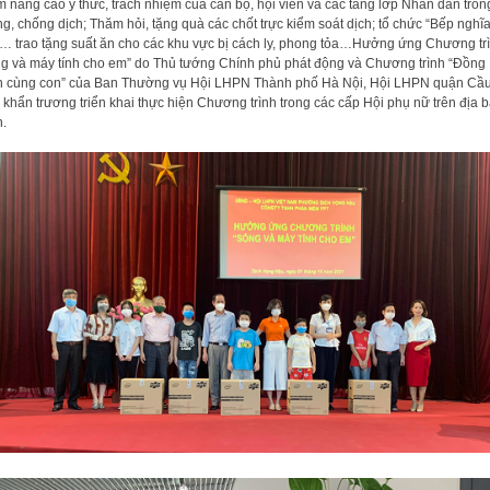
 nâng cao ý thức, trách nhiệm của cán bộ, hội viên và các tầng lớp Nhân dân tron
g, chống dịch; Thăm hỏi, tặng quà các chốt trực kiểm soát dịch; tổ chức “Bếp nghĩ
”… trao tặng suất ăn cho các khu vực bị cách ly, phong tỏa…Hưởng ứng Chương tr
g và máy tính cho em” do Thủ tướng Chính phủ phát động và Chương trình “Đồng
 cùng con” của Ban Thường vụ Hội LHPN Thành phố Hà Nội, Hội LHPN quận Cầ
 khẩn trương triển khai thực hiện Chương trình trong các cấp Hội phụ nữ trên địa 
.