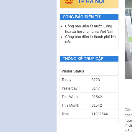
CÔNG BÁO ĐIỆN TỬ
Công báo điện tử nước Cộng
hòa xã hội chủ nghĩa Việt Nam
Công báo điện tử thành phố Hà
Nội
THỐNG KÊ TRUY CẬP
Visitor Status
Today
3223
Yesterday
5147
This Week
31542
This Month
31542
Các 
Total
11982544
học 
ngườ
là v
hiểu