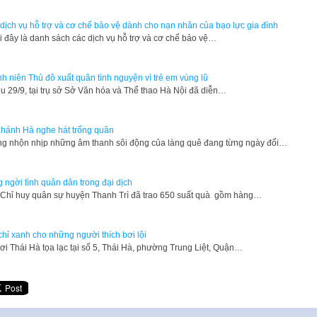
dịch vụ hỗ trợ và cơ chế bảo vệ dành cho nạn nhân của bạo lực gia đình
i đây là danh sách các dịch vụ hỗ trợ và cơ chế bảo vệ…
h niên Thủ đô xuất quân tình nguyện vì trẻ em vùng lũ
u 29/9, tại trụ sở Sở Văn hóa và Thể thao Hà Nội đã diễn…
hánh Hà nghe hát trống quân
g nhộn nhịp những âm thanh sôi động của làng quê đang từng ngày đổi…
 ngời tình quân dân trong đại dịch
Chỉ huy quân sự huyện Thanh Trì đã trao 650 suất quà gồm hàng…
chỉ xanh cho những người thích bơi lội
ơi Thái Hà tọa lạc tại số 5, Thái Hà, phường Trung Liệt, Quận…