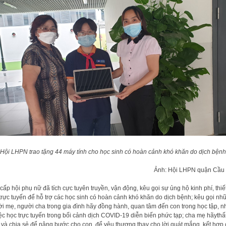
Hội LHPN trao tặng 44 máy tính cho học sinh có hoàn cảnh khó khăn do dịch bệnh
Ảnh: Hội LHPN quận Cầu
cấp hội phụ nữ đã tích cực tuyên truyền, vận động, kêu gọi sự ủng hộ kinh phí, thiết
trực tuyến để hỗ trợ các học sinh có hoàn cảnh khó khăn do dịch bệnh; kêu gọi nh
i mẹ, người cha trong gia đình hãy đồng hành, quan tâm đến con trong học tập, n
iệc học trực tuyến trong bối cảnh dịch COVID-19 diễn biến phức tạp; cha mẹ hãyth
 và chia sẻ để nâng bước cho con, để yêu thương thay cho lời quát mắng, kết hợp 