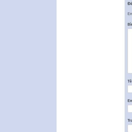
Để
Em
Bì
T
Em
Tr