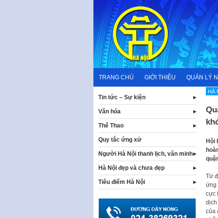
Skip
to
content
TRANG CHỦ
GIỚI THIỆU
QUẢN LÝ 
HÀ 
Tin tức – Sự kiện
Quậ
Văn hóa
kh
Thể Thao
Quy tắc ứng xử
Hội 
hoàn
Người Hà Nội thanh lịch, văn minh
quận
Hà Nội đẹp và chưa đẹp
Từ đ
Tiêu điểm Hà Nội
ứng 
cực 
dịch
của 