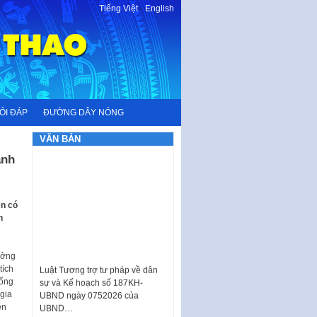
Tiếng Việt
-
English
ỎI ĐÁP
ĐƯỜNG DÂY NÓNG
VĂN BẢN
ảnh
ên có
n
ưởng
Luật Tương trợ tư pháp về dân
tích
sự và Kế hoạch số 187KH-
hống
UBND ngày 0752026 của
gia
UBND…
ền
Ban hành Danh mục vị trí khai