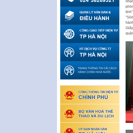
nhằm
phòn
tình
“Són
hành
Giấy
quận