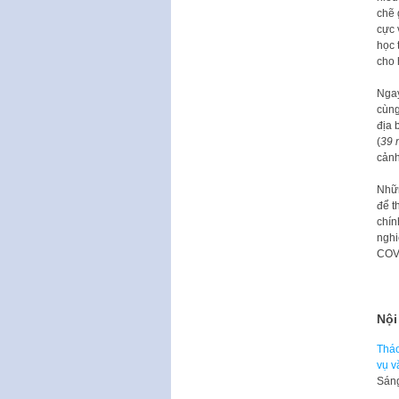
chẽ 
cực 
học 
cho 
Ngay
cùng
địa 
(
39 
cảnh
Nhữn
để t
chín
nghi
COV
Nội
Thá
vụ v
Sáng