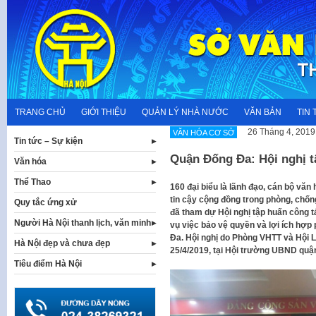
Skip
to
content
TRANG CHỦ
GIỚI THIỆU
QUẢN LÝ NHÀ NƯỚC
VĂN BẢN
TIN 
26 Tháng 4, 2019
VĂN HÓA CƠ SỞ
Tin tức – Sự kiện
Quận Đống Đa: Hội nghị t
Văn hóa
Thể Thao
160 đại biểu là lãnh đạo, cán bộ văn
tin cậy cộng đồng trong phòng, chốn
Quy tắc ứng xử
đã tham dự Hội nghị tập huấn công tá
Người Hà Nội thanh lịch, văn minh
vụ việc bảo vệ quyền và lợi ích hợp
Đa. Hội nghị do Phòng VHTT và Hội 
Hà Nội đẹp và chưa đẹp
25/4/2019, tại Hội trường UBND quậ
Tiêu điểm Hà Nội