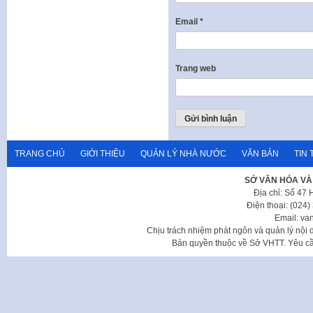
Email
*
Trang web
TRANG CHỦ
GIỚI THIỆU
QUẢN LÝ NHÀ NƯỚC
VĂN BẢN
TIN 
SỞ VĂN HÓA VÀ
Địa chỉ: Số 47
Điện thoại: (024
Email: va
Chịu trách nhiệm phát ngôn và quản lý nộ
Bản quyền thuộc về Sở VHTT. Yêu cầu 