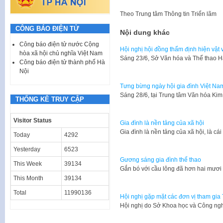
Theo
Trung tâm Thông tin Triển lãm
CÔNG BÁO ĐIỆN TỬ
Nội dung khác
Công báo điện tử nước Cộng
Hội nghị hội đồng thẩm định hiện vật 
hòa xã hội chủ nghĩa Việt Nam
Sáng 23/6, Sở Văn hóa và Thể thao H
Công báo điện tử thành phố Hà
Nội
Tưng bừng ngày hội gia đình Việt Na
Sáng 28/6, tại Trung tâm Văn hóa Ki
THỐNG KÊ TRUY CẬP
Visitor Status
Gia đình là nền tảng của xã hội
Gia đình là nền tảng của xã hội, là cá
Today
4292
Yesterday
6523
Gương sáng gia đình thể thao
This Week
39134
Gắn bó với cầu lông đã hơn hai mươ
This Month
39134
Total
11990136
Hội nghị gặp mặt các đơn vị tham gia
​Hội nghị do Sở Khoa học và Công ng