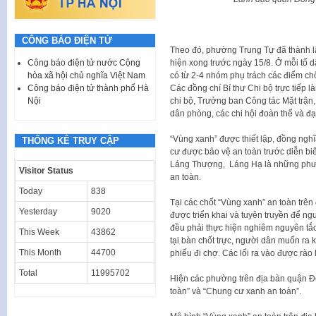
CÔNG BÁO ĐIỆN TỬ
Theo đó, phường Trung Tự đã thành lập 
Công báo điện tử nước Cộng
hiện xong trước ngày 15/8. Ở mỗi tổ 
hòa xã hội chủ nghĩa Việt Nam
có từ 2-4 nhóm phụ trách các điểm chố
Công báo điện tử thành phố Hà
Các đồng chí Bí thư Chi bộ trực tiếp l
Nội
chi bộ, Trưởng ban Công tác Mặt trận,
dân phòng, các chi hội đoàn thể và đại
“Vùng xanh” được thiết lập, đồng nghĩ
THỐNG KÊ TRUY CẬP
cư được bảo vệ an toàn trước diễn b
Láng Thượng, Láng Hạ là những phườ
Visitor Status
an toàn.
Today
838
Tại các chốt “Vùng xanh” an toàn trê
Yesterday
9020
được triển khai và tuyên truyền để ng
đều phải thực hiện nghiêm nguyên tắ
This Week
43862
tại bàn chốt trực, người dân muốn ra k
This Month
44700
phiếu đi chợ. Các lối ra vào được rào l
Total
11995702
Hiện các phường trên địa bàn quận 
toàn” và “Chung cư xanh an toàn”.