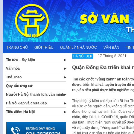
Skip
to
content
TRANG CHỦ
GIỚI THIỆU
QUẢN LÝ NHÀ NƯỚC
VĂN BẢN
TIN 
17 Tháng 8, 2021
HÀ NỘI ĐẸP
Tin tức – Sự kiện
Quận Đống Đa triển khai
Văn hóa
Thể Thao
Tại các chốt “Vùng xanh” an toàn tr
được triển khai và tuyên truyền để 
Quy tắc ứng xử
ra, vào đều phải thực hiện nghiêm n
Người Hà Nội thanh lịch, văn minh
Thực hiện ý kiến chỉ đạo của Bí thư T
Hà Nội đẹp và chưa đẹp
vệ sức khỏe người dân, không để dịch
đồng thời phát huy tinh thần đoàn kế
Tiêu điểm Hà Nội
chặn, đẩy lùi dịch COVID-19, quận Đố
địa bàn. Thực hiện Nghị quyết số 06
về việc xây dựng “Vùng xanh” và thàn
19 tại khu vực dân cư trên địa bàn