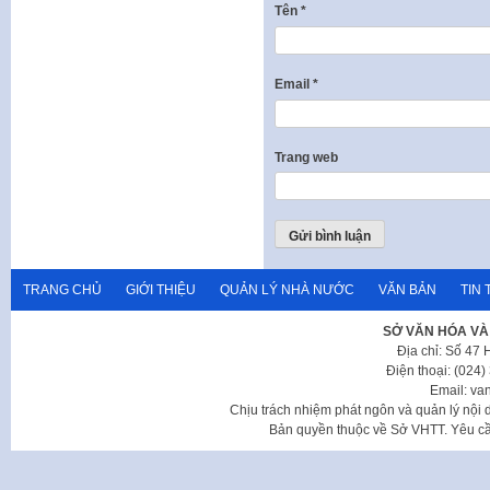
Tên
*
Email
*
Trang web
TRANG CHỦ
GIỚI THIỆU
QUẢN LÝ NHÀ NƯỚC
VĂN BẢN
TIN 
SỞ VĂN HÓA VÀ
Địa chỉ: Số 47
Điện thoại: (024
Email: va
Chịu trách nhiệm phát ngôn và quản lý nộ
Bản quyền thuộc về Sở VHTT. Yêu cầu 