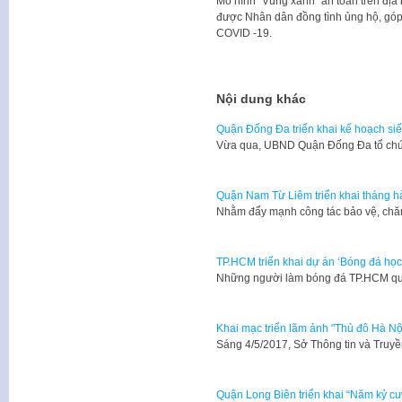
Mô hình “Vùng xanh” an toàn trên địa
được Nhân dân đồng tình ủng hộ, góp
COVID -19.
Nội dung khác
Quận Đống Đa triển khai kế hoạch siết
Vừa qua, UBND Quận Đống Đa tổ chức 
Quận Nam Từ Liêm triển khai tháng hà
Nhằm đẩy mạnh công tác bảo vệ, chăm
TP.HCM triển khai dự án ‘Bóng đá họ
Những người làm bóng đá TP.HCM quy
Khai mạc triển lãm ảnh "Thủ đô Hà Nội
Sáng 4/5/2017, Sở Thông tin và Truy
Quận Long Biên triển khai “Năm kỷ c