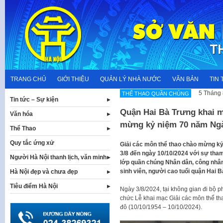
Skip
to
content
TRANG CHỦ
GIỚI THIỆU
QUẢN LÝ NHÀ NƯỚC
VĂN BẢN
TIN 
5 Tháng 
THỂ THAO QUẦN CHÚNG
Tin tức – Sự kiện
Quận Hai Bà Trưng khai m
Văn hóa
mừng kỷ niệm 70 năm Ngà
Thể Thao
Quy tắc ứng xử
Giải các môn thể thao chào mừng kỷ
3/8 đến ngày 10/10/2024 với sự tham
Người Hà Nội thanh lịch, văn minh
lớp quần chúng Nhân dân, công nhân,
sinh viên, người cao tuổi quận Hai B
Hà Nội đẹp và chưa đẹp
Tiêu điểm Hà Nội
Ngày 3/8/2024, tại không gian đi bộ
chức Lễ khai mạc Giải các môn thể t
đô (10/10/1954 – 10/10/2024).