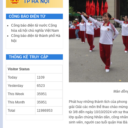
CÔNG BÁO ĐIỆN TỬ
Công báo điện tử nước Cộng
hòa xã hội chủ nghĩa Việt Nam
Công báo điện tử thành phố Hà
Nội
THỐNG KÊ TRUY CẬP
Visitor Status
Today
1109
Yesterday
6523
Màn đồng
This Week
35951
Phát huy những thành tích của phong t
This Month
35951
giải Giải các môn thể thao chào mừng
Total
11986953
từ 3/8 đến ngày 10/10/2024 với sự th
lớp quần chúng Nhân dân, công nhân, 
sinh viên, người cao tuổi quận Hai Bà