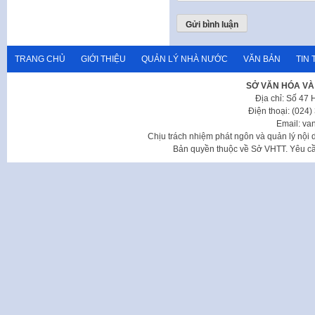
TRANG CHỦ
GIỚI THIỆU
QUẢN LÝ NHÀ NƯỚC
VĂN BẢN
TIN 
SỞ VĂN HÓA VÀ
Địa chỉ: Số 47
Điện thoại: (024
Email: va
Chịu trách nhiệm phát ngôn và quản lý nộ
Bản quyền thuộc về Sở VHTT. Yêu cầu 