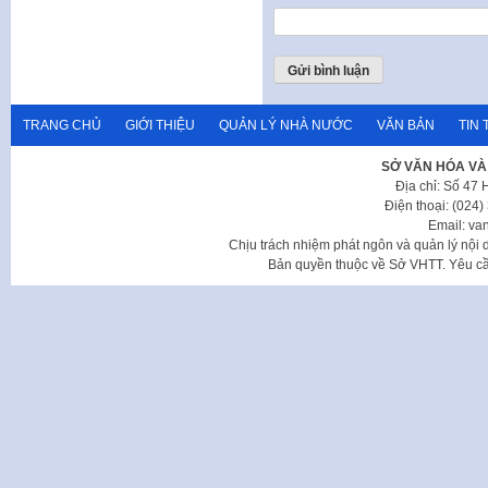
TRANG CHỦ
GIỚI THIỆU
QUẢN LÝ NHÀ NƯỚC
VĂN BẢN
TIN 
SỞ VĂN HÓA VÀ
Địa chỉ: Số 47
Điện thoại: (024
Email: va
Chịu trách nhiệm phát ngôn và quản lý nộ
Bản quyền thuộc về Sở VHTT. Yêu cầu 