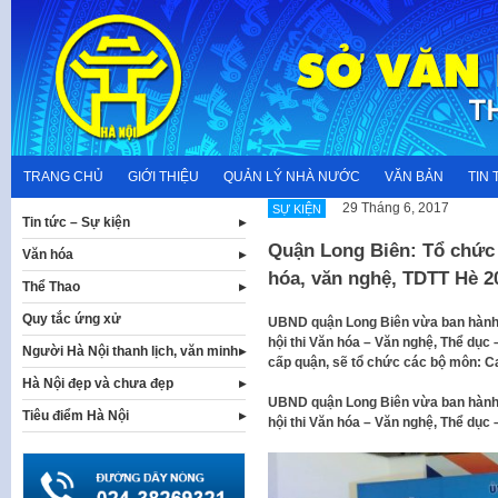
Skip
to
content
TRANG CHỦ
GIỚI THIỆU
QUẢN LÝ NHÀ NƯỚC
VĂN BẢN
TIN 
29 Tháng 6, 2017
SỰ KIỆN
Tin tức – Sự kiện
Quận Long Biên: Tổ chức 
Văn hóa
hóa, văn nghệ, TDTT Hè 2
Thể Thao
Quy tắc ứng xử
UBND quận Long Biên vừa ban hành 
hội thi Văn hóa – Văn nghệ, Thể dục 
Người Hà Nội thanh lịch, văn minh
cấp quận, sẽ tổ chức các bộ môn: Ca
Hà Nội đẹp và chưa đẹp
UBND quận Long Biên vừa ban hành 
Tiêu điểm Hà Nội
hội thi Văn hóa – Văn nghệ, Thể dục 