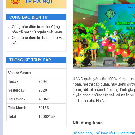
CÔNG BÁO ĐIỆN TỬ
Công báo điện tử nước Cộng
hòa xã hội chủ nghĩa Việt Nam
Công báo điện tử thành phố Hà
Nội
THỐNG KÊ TRUY CẬP
Visitor Status
UBND quận yêu cầu 100% các phường t
Today
7294
hoan, hội thi cấp quận, huy động đượ
hoan, hội thi nhằm kiểm tra, đánh giá
Yesterday
9020
tuyển chọn những tập thể, cá nhân xuấ
This Week
43862
thi Thành phố Hà Nội.
This Month
51156
Total
12002158
Nội dung khác
Bộ Văn hóa, Thể thao và Du lịch hướn