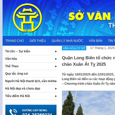
Skip
to
content
TRANG CHỦ
GIỚI THIỆU
QUẢN LÝ NHÀ NƯỚC
VĂN BẢN
TIN 
17 Tháng 1, 2025
VĂN HÓA CƠ SỞ
Tin tức – Sự kiện
Quận Long Biên tổ chức n
Văn hóa
chào Xuân Ất Tỵ 2025
Thể Thao
Quy tắc ứng xử
Từ ngày 16/01/2025 đến 22/01/2025, 
Long Biên sẽ diễn ra các hoạt động g
Người Hà Nội thanh lịch, văn minh
– Chương trình chào Xuân Ất Tỵ nă
Hà Nội đẹp và chưa đẹp
Tiêu điểm Hà Nội