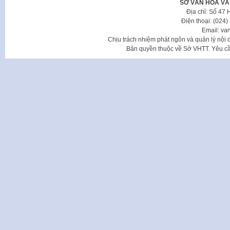
SỞ VĂN HÓA VÀ
Địa chỉ: Số 47
Điện thoại: (024
Email: va
Chịu trách nhiệm phát ngôn và quản lý nộ
Bản quyền thuộc về Sở VHTT. Yêu cầu 