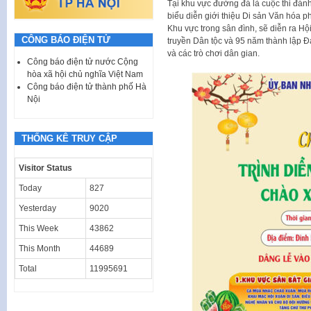
Tại khu vực đường đá là cuộc thi đán
biểu diễn giới thiệu Di sản Văn hóa p
Khu vực trong sân đình, sẽ diễn ra Hộ
CÔNG BÁO ĐIỆN TỬ
truyền Dân tộc và 95 năm thành lập 
và các trò chơi dân gian.
Công báo điện tử nước Cộng
hòa xã hội chủ nghĩa Việt Nam
Công báo điện tử thành phố Hà
Nội
THỐNG KÊ TRUY CẬP
Visitor Status
Today
827
Yesterday
9020
This Week
43862
This Month
44689
Total
11995691