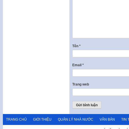
Tên
*
Email
*
Trang web
TRANG CHỦ
GIỚI THIỆU
QUẢN LÝ NHÀ NƯỚC
VĂN BẢN
TIN 