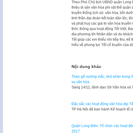
Theo Phó Chủ tịch UBND quận Long B
thiệu di sản văn hóa phi vật thể quận
truyền thống lịch sử, văn hóa; bồi dưỡ
tinh thần đại đoàn kết toàn dân tộc; t
và phát huy các giá trị văn hóa truyề
thời, thông qua hoạt động Tết Việt,
địa phương tới Nhân dân và du khách 
Tết giúp các em thiếu nhi tiếp thu, kế
hiểu về phong tục Tết cổ truyền của d
Nội dung khác
Tháo gỡ vướng mắc, khó khăn trong 
vụ văn hóa
Sáng 14/11, lãnh đạo Sở Văn hóa và 
Đặc sắc các hoạt động văn hóa dịp Tế
​TP Hà Nội đã ban hành Kế hoạch tổ 
Quận Long Biên: Tổ chức các hoạt độn
2017