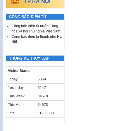
CÔNG BÁO ĐIỆN TỬ
Công báo điện tử nước Cộng
hòa xã hội chủ nghĩa Việt Nam
Công báo điện tử thành phố Hà
Nội
THỐNG KÊ TRUY CẬP
Visitor Status
Today
6359
Yesterday
5147
This Week
34678
This Month
34678
Total
11985680