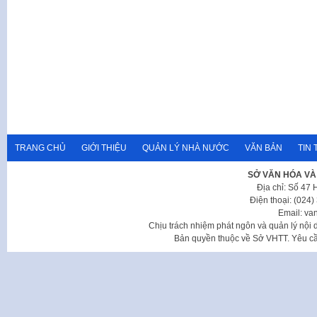
TRANG CHỦ
GIỚI THIỆU
QUẢN LÝ NHÀ NƯỚC
VĂN BẢN
TIN 
SỞ VĂN HÓA VÀ
Địa chỉ: Số 47
Điện thoại: (024
Email: va
Chịu trách nhiệm phát ngôn và quản lý nộ
Bản quyền thuộc về Sở VHTT. Yêu cầu 