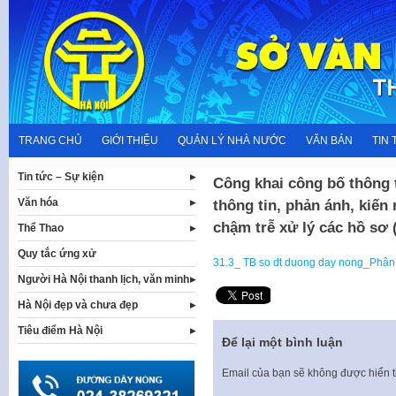
Skip
to
content
TRANG CHỦ
GIỚI THIỆU
QUẢN LÝ NHÀ NƯỚC
VĂN BẢN
TIN 
Tin tức – Sự kiện
Công khai công bố thông 
Văn hóa
thông tin, phản ánh, kiến 
chậm trễ xử lý các hồ sơ 
Thể Thao
Quy tắc ứng xử
31.3_ TB so dt duong day nong_Phân 
Người Hà Nội thanh lịch, văn minh
Hà Nội đẹp và chưa đẹp
Tiêu điểm Hà Nội
Để lại một bình luận
Email của bạn sẽ không được hiển t