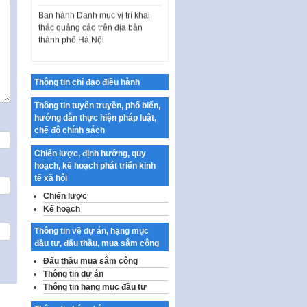
Ban hành Danh mục vị trí khai
thác quảng cáo trên địa bàn
thành phố Hà Nội
Kế hoạch Tổ chức Cuộc thi
chính luận về bảo vệ nền tảng tư
tưởng của Đảng…
Thông tin chỉ đạo điều hành
Công bố công khai dự toán kinh
Thông tin tuyên truyền, phổ biến,
phí xây dựng pháp luật, hoàn
hướng dẫn thực hiện pháp luật,
thiện thể chế, chính…
chế độ chính sách
Quy định về nghiên cứu, ứng
dụng khoa học, công nghệ, đổi
Chiến lược, định hướng, quy
mới sáng tạo và chuyển…
hoạch, kế hoạch phát triển kinh
tế xã hội
Quy định chi tiết và hướng dẫn
Chiến lược
thi hành một số điều của Luật Lý
Kế hoạch
lịch tư…
Thông tin về dự án, hạng mục
Sửa đổi, bổ sung một số nội
đầu tư, đấu thầu, mua sắm công
dung tại Nghị quyết số 30/NQ-
CP ngày 24 tháng 02…
Đấu thầu mua sắm công
Thông tin dự án
Ban hành Chương trình hành
Thông tin hạng mục đầu tư
động của Chính phủ thực hiện
Nghị quyết số 02-NQ/TW ngày