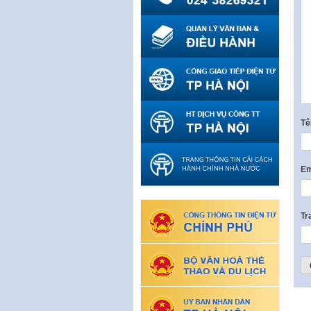
T
Em
Tr