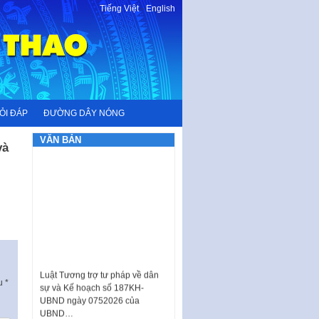
Tiếng Việt
-
English
ỎI ĐÁP
ĐƯỜNG DÂY NÓNG
VĂN BẢN
và
Luật Tương trợ tư pháp về dân
sự và Kế hoạch số 187KH-
ấu
*
UBND ngày 0752026 của
UBND…