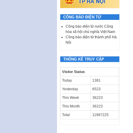
CÔNG BÁO ĐIỆN TỬ
Công báo điện tử nước Cộng
hòa xã hội chủ nghĩa Việt Nam
Công báo điện tử thành phố Hà
Nội
THỐNG KÊ TRUY CẬP
Visitor Status
Today
1381
Yesterday
6523
This Week
36223
This Month
36223
Total
11987225