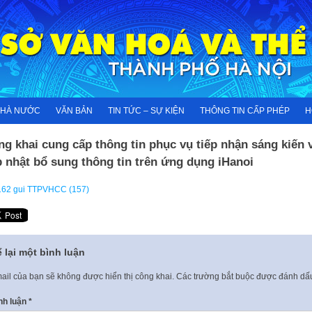
NHÀ NƯỚC
VĂN BẢN
TIN TỨC – SỰ KIỆN
THÔNG TIN CẤP PHÉP
H
g khai cung cấp thông tin phục vụ tiếp nhận sáng kiến 
 nhật bổ sung thông tin trên ứng dụng iHanoi
162 gui TTPVHCC (157)
 lại một bình luận
ail của bạn sẽ không được hiển thị công khai.
Các trường bắt buộc được đánh d
nh luận
*