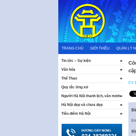
Skip
to
content
TRANG CHỦ
GIỚI THIỆU
QUẢN LÝ 
Tin tức – Sự kiện
Côn
Văn hóa
cập
Thể Thao
CV 
Quy tắc ứng xử
Người Hà Nội thanh lịch, văn minh
Hà Nội đẹp và chưa đẹp
Để
Tiêu điểm Hà Nội
Em
Bì