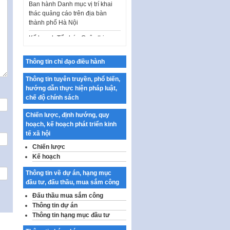
thác quảng cáo trên địa bàn
thành phố Hà Nội
Kế hoạch Tổ chức Cuộc thi
chính luận về bảo vệ nền tảng tư
tưởng của Đảng…
Thông tin chỉ đạo điều hành
Công bố công khai dự toán kinh
phí xây dựng pháp luật, hoàn
Thông tin tuyên truyền, phổ biến,
thiện thể chế, chính…
hướng dẫn thực hiện pháp luật,
chế độ chính sách
Quy định về nghiên cứu, ứng
dụng khoa học, công nghệ, đổi
Chiến lược, định hướng, quy
mới sáng tạo và chuyển…
hoạch, kế hoạch phát triển kinh
Quy định chi tiết và hướng dẫn
tế xã hội
thi hành một số điều của Luật Lý
Chiến lược
lịch tư…
Kế hoạch
Sửa đổi, bổ sung một số nội
Thông tin về dự án, hạng mục
dung tại Nghị quyết số 30/NQ-
đầu tư, đấu thầu, mua sắm công
CP ngày 24 tháng 02…
Đấu thầu mua sắm công
Ban hành Chương trình hành
Thông tin dự án
động của Chính phủ thực hiện
Thông tin hạng mục đầu tư
Nghị quyết số 02-NQ/TW ngày
17…