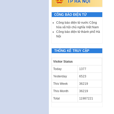
CÔNG BÁO ĐIỆN TỬ
Công báo điện tử nước Cộng
hòa xã hội chủ nghĩa Việt Nam
Công báo điện tử thành phố Hà
Nội
THỐNG KÊ TRUY CẬP
Visitor Status
Today
1377
Yesterday
6523
This Week
36219
This Month
36219
Total
11987221