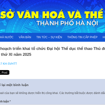
NHÀ NƯỚC
VĂN BẢN
TIN TỨC – SỰ KIỆN
THÔNG TIN CẤP PHÉP
H
hoạch triển khai tổ chức Đại hội Thể dục thể thao Thủ đ
 thứ XI năm 2025
47 KH-SVHTT
 lại một bình luận
ail của bạn sẽ không được hiển thị công khai.
Các trường bắt buộc được đánh d
nh luận
*