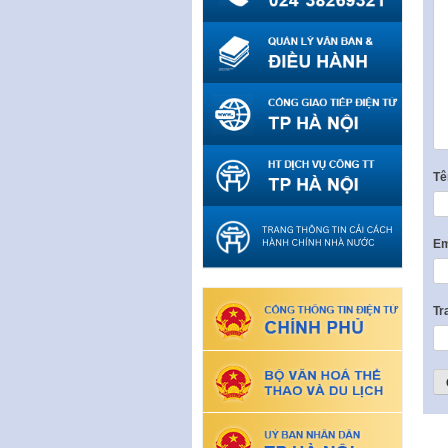
T
Em
Tr