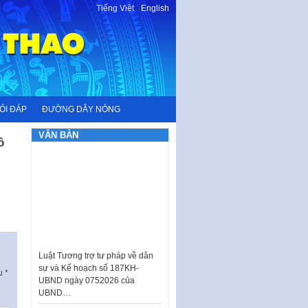
Tiếng Việt
-
English
ỎI ĐÁP
ĐƯỜNG DÂY NÓNG
VĂN BẢN
ô
Luật Tương trợ tư pháp về dân
sự và Kế hoạch số 187KH-
UBND ngày 0752026 của
ấu
*
UBND…
Ban hành Danh mục vị trí khai