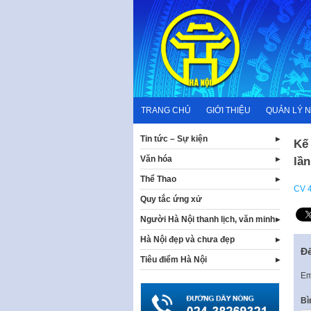
Skip
to
content
TRANG CHỦ
GIỚI THIỆU
QUẢN LÝ 
Tin tức – Sự kiện
Kế 
Văn hóa
lần
Thể Thao
CV 
Quy tắc ứng xử
Người Hà Nội thanh lịch, văn minh
Hà Nội đẹp và chưa đẹp
Để
Tiêu điểm Hà Nội
Em
Bì