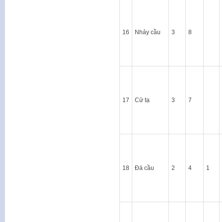
16
Nhảy cầu
3
8
17
Cử tạ
3
7
18
Đá cầu
2
4
1