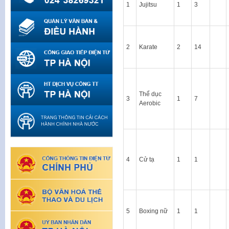
1
Jujitsu
1
3
2
Karate
2
14
Thể dục
3
1
7
Aerobic
4
Cử tạ
1
1
5
Boxing nữ
1
1