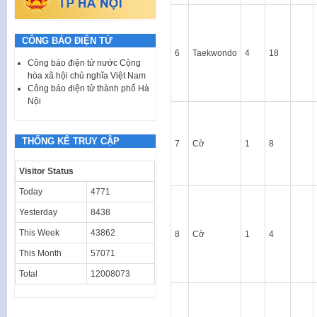
CÔNG BÁO ĐIỆN TỬ
6
Taekwondo
4
18
Công báo điện tử nước Cộng
hòa xã hội chủ nghĩa Việt Nam
Công báo điện tử thành phố Hà
Nội
THỐNG KÊ TRUY CẬP
7
Cờ
1
8
Visitor Status
Today
4771
Yesterday
8438
This Week
43862
8
Cờ
1
4
This Month
57071
Total
12008073