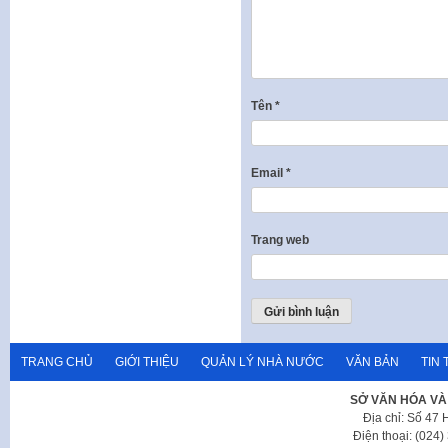
Tên
*
Email
*
Trang web
TRANG CHỦ
GIỚI THIỆU
QUẢN LÝ NHÀ NƯỚC
VĂN BẢN
TIN 
SỞ VĂN HÓA VÀ
Địa chỉ: Số 47
Điện thoại: (024