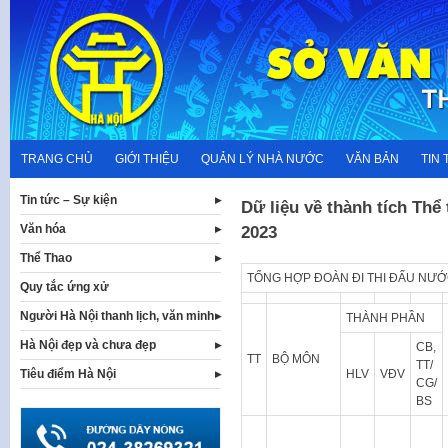
Skip
to
content
TRANG CHỦ
GIỚI THIỆU
QUẢN LÝ NHÀ NƯỚC
VĂN BẢN
TIN 
Tin tức – Sự kiện
Dữ liệu về thành tích Thể 
Văn hóa
2023
Thể Thao
TỔNG HỢP ĐOÀN ĐI THI ĐẤU NƯỚ
Quy tắc ứng xử
Người Hà Nội thanh lịch, văn minh
THÀNH PHẦN
Hà Nội đẹp và chưa đẹp
CB,
TT
BỘ MÔN
TT/
HLV
VĐV
Tiêu điểm Hà Nội
CG/
BS