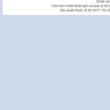
Email: va
Chịu trách nhiệm phát ngôn và quản lý nộ
Bản quyền thuộc về Sở VHTT. Yêu cầu 