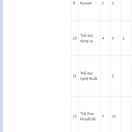
9
Kurash
1
1
Thể dục
10
4
3
1
dụng cụ
Thể dục
11
2
nghệ thuật
Thể thao
12
7
31
khuyết tật