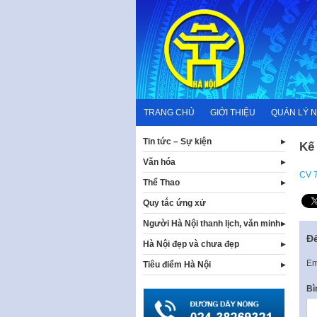
Skip
to
content
TRANG CHỦ
GIỚI THIỆU
QUẢN LÝ 
Tin tức – Sự kiện
Kế 
Văn hóa
CV 
Thể Thao
Quy tắc ứng xử
Người Hà Nội thanh lịch, văn minh
Để
Hà Nội đẹp và chưa đẹp
Em
Tiêu điểm Hà Nội
Bì