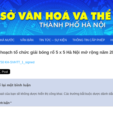
NHÀ NƯỚC
VĂN BẢN
TIN TỨC – SỰ KIỆN
THÔNG TIN CẤP PHÉP
H
hoạch tổ chức giải bóng rổ 5 x 5 Hà Nội mở rộng năm 2
750 KH-SVHTT_1_signed
 lại một bình luận
ail của bạn sẽ không được hiển thị công khai.
Các trường bắt buộc được đánh d
nh luận
*