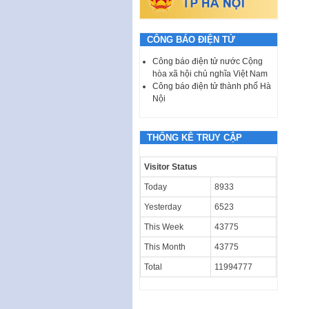
CÔNG BÁO ĐIỆN TỬ
Công báo điện tử nước Cộng
hòa xã hội chủ nghĩa Việt Nam
Công báo điện tử thành phố Hà
Nội
THỐNG KÊ TRUY CẬP
Visitor Status
Today
8933
Yesterday
6523
This Week
43775
This Month
43775
Total
11994777