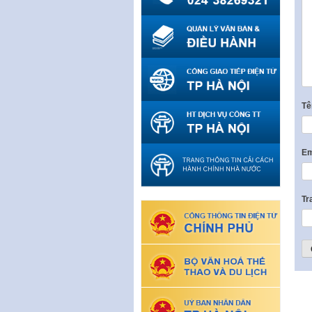
T
Em
Tr