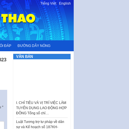
Tiếng Việt
-
English
ỎI ĐÁP
ĐƯỜNG DÂY NÓNG
VĂN BẢN
023
I. CHỈ TIÊU VÀ VỊ TRÍ VIỆC LÀM
TUYỂN DỤNG LAO ĐỘNG HỢP
ấu
*
ĐỒNG Tổng số chỉ…
Luật Tương trợ tư pháp về dân
sự và Kế hoạch số 187KH-
UBND ngày 0752026 của