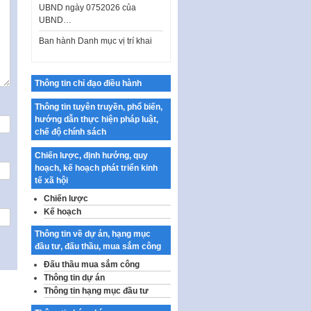
UBND…
Ban hành Danh mục vị trí khai
thác quảng cáo trên địa bàn
thành phố Hà Nội
Kế hoạch Tổ chức Cuộc thi
Thông tin chỉ đạo điều hành
chính luận về bảo vệ nền tảng tư
tưởng của Đảng…
Thông tin tuyên truyền, phổ biến,
hướng dẫn thực hiện pháp luật,
Công bố công khai dự toán kinh
chế độ chính sách
phí xây dựng pháp luật, hoàn
thiện thể chế, chính…
Chiến lược, định hướng, quy
Quy định về nghiên cứu, ứng
hoạch, kế hoạch phát triển kinh
dụng khoa học, công nghệ, đổi
tế xã hội
mới sáng tạo và chuyển…
Chiến lược
Kế hoạch
Quy định chi tiết và hướng dẫn
thi hành một số điều của Luật Lý
Thông tin về dự án, hạng mục
lịch tư…
đầu tư, đấu thầu, mua sắm công
Sửa đổi, bổ sung một số nội
Đấu thầu mua sắm công
dung tại Nghị quyết số 30/NQ-
Thông tin dự án
CP ngày 24 tháng 02…
Thông tin hạng mục đầu tư
Ban hành Chương trình hành