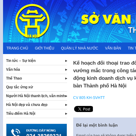
Skip
to
content
TRANG CHỦ
GIỚI THIỆU
QUẢN LÝ NHÀ NƯỚC
VĂN BẢN
TIN 
Tin tức – Sự kiện
Kế hoạch đối thoại trao đ
Văn hóa
vướng mắc trong công tác
động kinh doanh dịch vụ k
Thể Thao
bàn Thành phố Hà Nội
Quy tắc ứng xử
Người Hà Nội thanh lịch, văn minh
CV 805 KH-SVHTT
Hà Nội đẹp và chưa đẹp
Tiêu điểm Hà Nội
Để lại một bình luận
Email của bạn sẽ không được hiển t