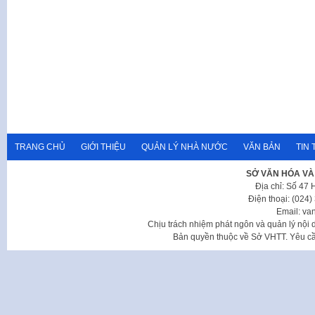
TRANG CHỦ
GIỚI THIỆU
QUẢN LÝ NHÀ NƯỚC
VĂN BẢN
TIN 
SỞ VĂN HÓA VÀ
Địa chỉ: Số 47
Điện thoại: (024
Email: va
Chịu trách nhiệm phát ngôn và quản lý nộ
Bản quyền thuộc về Sở VHTT. Yêu cầu 