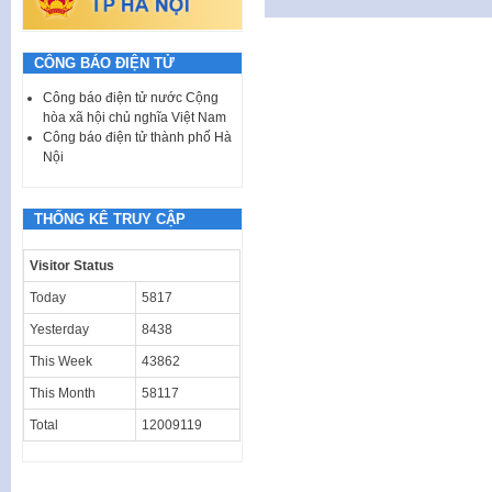
CÔNG BÁO ĐIỆN TỬ
Công báo điện tử nước Cộng
hòa xã hội chủ nghĩa Việt Nam
Công báo điện tử thành phố Hà
Nội
THỐNG KÊ TRUY CẬP
Visitor Status
Today
5817
Yesterday
8438
This Week
43862
This Month
58117
Total
12009119