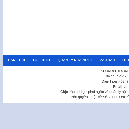
TRANG CHỦ
GIỚI THIỆU
QUẢN LÝ NHÀ NƯỚC
VĂN BẢN
TIN 
SỞ VĂN HÓA VÀ
Địa chỉ: Số 47
Điện thoại: (024
Email: va
Chịu trách nhiệm phát ngôn và quản lý nộ
Bản quyền thuộc về Sở VHTT. Yêu cầu 