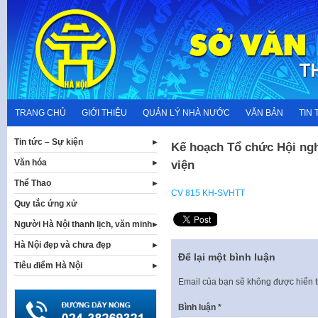
Skip
to
content
TRANG CHỦ
GIỚI THIỆU
QUẢN LÝ NHÀ NƯỚC
VĂN BẢN
TIN 
Tin tức – Sự kiện
Kế hoạch Tổ chức Hội ngh
Văn hóa
viện
Thể Thao
CV 815 KH-SVHTT
Quy tắc ứng xử
Người Hà Nội thanh lịch, văn minh
Hà Nội đẹp và chưa đẹp
Để lại một bình luận
Tiêu điểm Hà Nội
Email của bạn sẽ không được hiển t
Bình luận
*