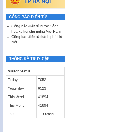
CÔNG BÁO ĐIỆN TỬ
Công báo điện tử nước Cộng
hòa xã hội chủ nghĩa Việt Nam
Công báo điện tử thành phố Hà
Nội
THỐNG KÊ TRUY CẬP
Visitor Status
Today
7052
Yesterday
6523
This Week
41894
This Month
41894
Total
11992899