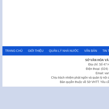
TRANG CHỦ
GIỚI THIỆU
QUẢN LÝ NHÀ NƯỚC
VĂN BẢN
TIN 
SỞ VĂN HÓA VÀ
Địa chỉ: Số 47
Điện thoại: (024
Email: va
Chịu trách nhiệm phát ngôn và quản lý nộ
Bản quyền thuộc về Sở VHTT. Yêu cầu 