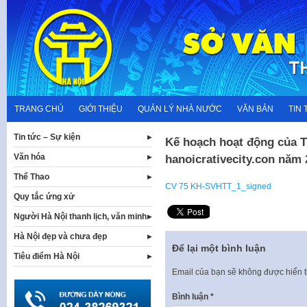
Skip
to
content
TRANG CHỦ
GIỚI THIỆU
QUẢN LÝ NHÀ NƯỚC
VĂN BẢN
TIN 
Tin tức – Sự kiện
Kế hoạch hoạt động của T
Văn hóa
hanoicrativecity.con năm 
Thể Thao
CV 75 KH-SVHTT_1_signed
Quy tắc ứng xử
Người Hà Nội thanh lịch, văn minh
Hà Nội đẹp và chưa đẹp
Để lại một bình luận
Tiêu điểm Hà Nội
Email của bạn sẽ không được hiển t
Bình luận
*