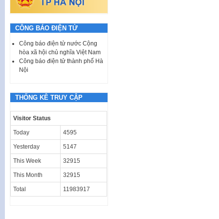
CÔNG BÁO ĐIỆN TỬ
Công báo điện tử nước Cộng
hòa xã hội chủ nghĩa Việt Nam
Công báo điện tử thành phố Hà
Nội
THỐNG KÊ TRUY CẬP
Visitor Status
Today
4595
Yesterday
5147
This Week
32915
This Month
32915
Total
11983917