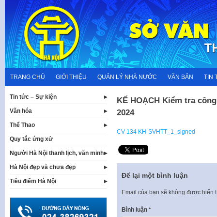
Skip
to
content
TRANG CHỦ
GIỚI THIỆU
QUẢN LÝ NHÀ NƯỚC
VĂN BẢN
TIN 
Tin tức – Sự kiện
KẾ HOẠCH Kiểm tra công 
Văn hóa
2024
Thể Thao
CV 134 KH-SVHTT_1_signed
Quy tắc ứng xử
Người Hà Nội thanh lịch, văn minh
Hà Nội đẹp và chưa đẹp
Để lại một bình luận
Tiêu điểm Hà Nội
Email của bạn sẽ không được hiển t
Bình luận
*