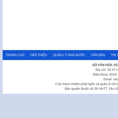
TRANG CHỦ
GIỚI THIỆU
QUẢN LÝ NHÀ NƯỚC
VĂN BẢN
TIN 
SỞ VĂN HÓA VÀ
Địa chỉ: Số 47
Điện thoại: (024
Email: va
Chịu trách nhiệm phát ngôn và quản lý nộ
Bản quyền thuộc về Sở VHTT. Yêu cầu 