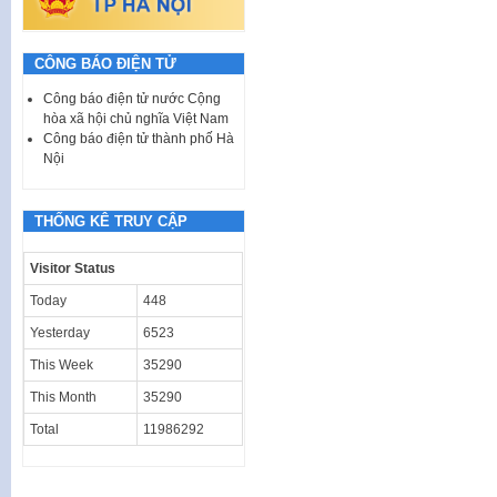
CÔNG BÁO ĐIỆN TỬ
Công báo điện tử nước Cộng
hòa xã hội chủ nghĩa Việt Nam
Công báo điện tử thành phố Hà
Nội
THỐNG KÊ TRUY CẬP
Visitor Status
Today
448
Yesterday
6523
This Week
35290
This Month
35290
Total
11986292