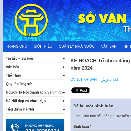
Skip
to
content
TRANG CHỦ
GIỚI THIỆU
QUẢN LÝ NHÀ NƯỚC
VĂN BẢN
TIN 
Tin tức – Sự kiện
KẾ HOẠCH Tổ chức đăng ký
Văn hóa
năm 2024
Thể Thao
CV 151 KH-SVHTT_1_signed
Quy tắc ứng xử
Người Hà Nội thanh lịch, văn minh
Hà Nội đẹp và chưa đẹp
Để lại một bình luận
Tiêu điểm Hà Nội
Email của bạn sẽ không được hiển t
Bình luận
*