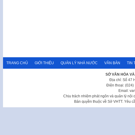
TRANG CHỦ
GIỚI THIỆU
QUẢN LÝ NHÀ NƯỚC
VĂN BẢN
TIN 
SỞ VĂN HÓA VÀ
Địa chỉ: Số 47
Điện thoại: (024
Email: va
Chịu trách nhiệm phát ngôn và quản lý nộ
Bản quyền thuộc về Sở VHTT. Yêu cầu 