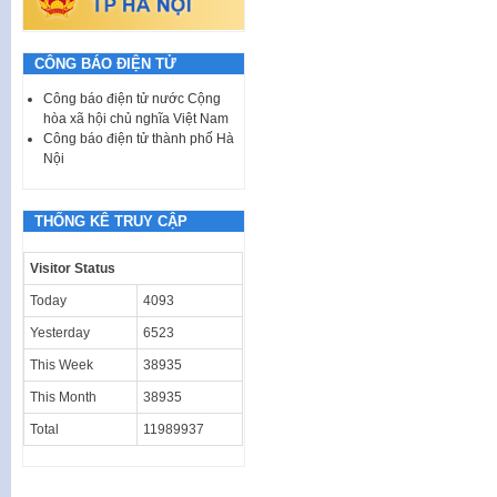
CÔNG BÁO ĐIỆN TỬ
Công báo điện tử nước Cộng
hòa xã hội chủ nghĩa Việt Nam
Công báo điện tử thành phố Hà
Nội
THỐNG KÊ TRUY CẬP
Visitor Status
Today
4093
Yesterday
6523
This Week
38935
This Month
38935
Total
11989937