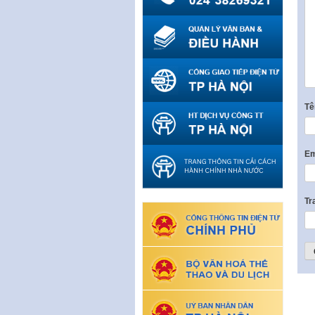
T
Em
Tr