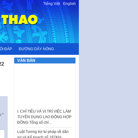
Tiếng Việt
-
English
ỎI ĐÁP
ĐƯỜNG DÂY NÓNG
VĂN BẢN
22
I. CHỈ TIÊU VÀ VỊ TRÍ VIỆC LÀM
TUYỂN DỤNG LAO ĐỘNG HỢP
ấu
*
ĐỒNG Tổng số chỉ…
Luật Tương trợ tư pháp về dân
sự và Kế hoạch số 187KH-