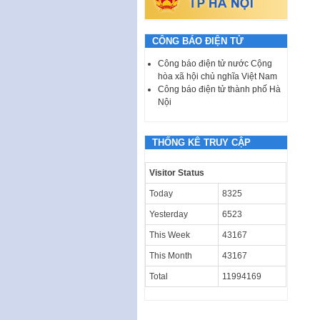
CÔNG BÁO ĐIỆN TỬ
Công báo điện tử nước Cộng
hòa xã hội chủ nghĩa Việt Nam
Công báo điện tử thành phố Hà
Nội
THỐNG KÊ TRUY CẬP
Visitor Status
Today
8325
Yesterday
6523
This Week
43167
This Month
43167
Total
11994169