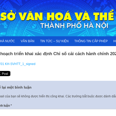
NHÀ NƯỚC
VĂN BẢN
TIN TỨC – SỰ KIỆN
THÔNG TIN CẤP PHÉP
H
hoạch triển khai xác định Chỉ số cải cách hành chính 20
701 KH-SVHTT_1_signed
 lại một bình luận
ail của bạn sẽ không được hiển thị công khai.
Các trường bắt buộc được đánh d
nh luận
*