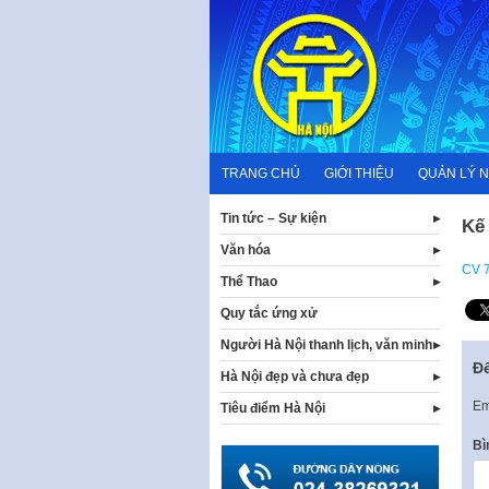
Skip
to
content
TRANG CHỦ
GIỚI THIỆU
QUẢN LÝ 
Tin tức – Sự kiện
Kế 
Văn hóa
CV 
Thể Thao
Quy tắc ứng xử
Người Hà Nội thanh lịch, văn minh
Để
Hà Nội đẹp và chưa đẹp
Em
Tiêu điểm Hà Nội
Bì