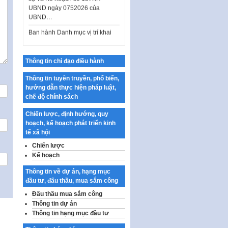
UBND ngày 0752026 của
UBND…
Ban hành Danh mục vị trí khai
thác quảng cáo trên địa bàn
thành phố Hà Nội
Kế hoạch Tổ chức Cuộc thi
Thông tin chỉ đạo điều hành
chính luận về bảo vệ nền tảng tư
tưởng của Đảng…
Thông tin tuyên truyền, phổ biến,
hướng dẫn thực hiện pháp luật,
Công bố công khai dự toán kinh
chế độ chính sách
phí xây dựng pháp luật, hoàn
thiện thể chế, chính…
Chiến lược, định hướng, quy
hoạch, kế hoạch phát triển kinh
Quy định về nghiên cứu, ứng
tế xã hội
dụng khoa học, công nghệ, đổi
mới sáng tạo và chuyển…
Chiến lược
Kế hoạch
Quy định chi tiết và hướng dẫn
thi hành một số điều của Luật Lý
Thông tin về dự án, hạng mục
lịch tư…
đầu tư, đấu thầu, mua sắm công
Sửa đổi, bổ sung một số nội
Đấu thầu mua sắm công
dung tại Nghị quyết số 30/NQ-
Thông tin dự án
CP ngày 24 tháng 02…
Thông tin hạng mục đầu tư
Ban hành Chương trình hành