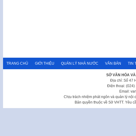
TRANG CHỦ
GIỚI THIỆU
QUẢN LÝ NHÀ NƯỚC
VĂN BẢN
TIN 
SỞ VĂN HÓA VÀ
Địa chỉ: Số 47
Điện thoại: (024
Email: va
Chịu trách nhiệm phát ngôn và quản lý nộ
Bản quyền thuộc về Sở VHTT. Yêu cầu 