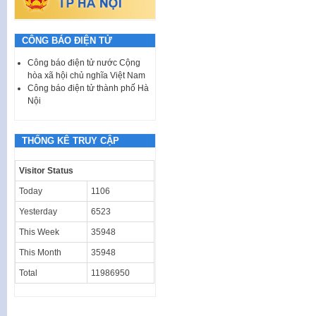
CÔNG BÁO ĐIỆN TỬ
Công báo điện tử nước Cộng
hòa xã hội chủ nghĩa Việt Nam
Công báo điện tử thành phố Hà
Nội
THỐNG KÊ TRUY CẬP
Visitor Status
Today
1106
Yesterday
6523
This Week
35948
This Month
35948
Total
11986950