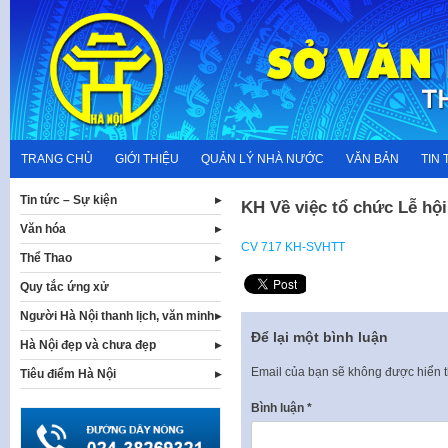
Skip
to
content
TRANG CHỦ
GIỚI THIỆU
QUẢN LÝ NHÀ NƯỚC
VĂN BẢN
TIN 
Tin tức – Sự kiện
KH Về việc tổ chức Lễ hội
Văn hóa
CV 717 KH-SVHTT
Thể Thao
Quy tắc ứng xử
Người Hà Nội thanh lịch, văn minh
Để lại một bình luận
Hà Nội đẹp và chưa đẹp
Email của bạn sẽ không được hiển t
Tiêu điểm Hà Nội
Bình luận
*