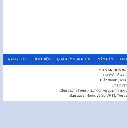
TRANG CHỦ
GIỚI THIỆU
QUẢN LÝ NHÀ NƯỚC
VĂN BẢN
TIN 
SỞ VĂN HÓA VÀ
Địa chỉ: Số 47
Điện thoại: (024
Email: va
Chịu trách nhiệm phát ngôn và quản lý nộ
Bản quyền thuộc về Sở VHTT. Yêu cầu 