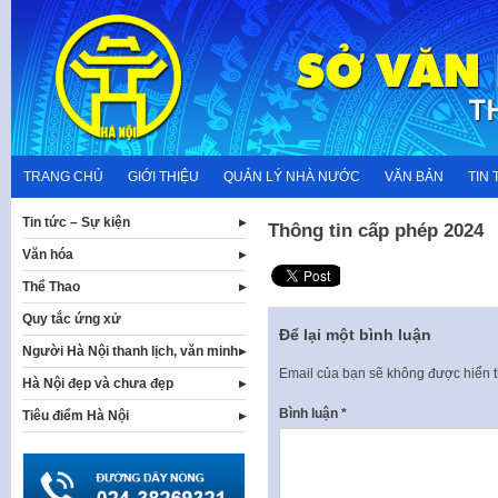
Skip
to
content
TRANG CHỦ
GIỚI THIỆU
QUẢN LÝ NHÀ NƯỚC
VĂN BẢN
TIN 
Tin tức – Sự kiện
Thông tin cấp phép 2024
Văn hóa
Thể Thao
Quy tắc ứng xử
Để lại một bình luận
Người Hà Nội thanh lịch, văn minh
Email của bạn sẽ không được hiển t
Hà Nội đẹp và chưa đẹp
Bình luận
*
Tiêu điểm Hà Nội