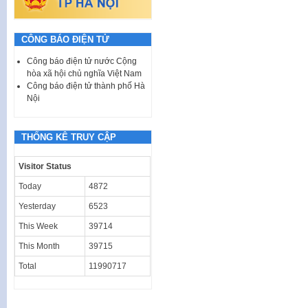
CÔNG BÁO ĐIỆN TỬ
Công báo điện tử nước Cộng
hòa xã hội chủ nghĩa Việt Nam
Công báo điện tử thành phố Hà
Nội
THỐNG KÊ TRUY CẬP
Visitor Status
Today
4872
Yesterday
6523
This Week
39714
This Month
39715
Total
11990717