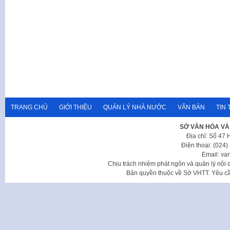
TRANG CHỦ
GIỚI THIỆU
QUẢN LÝ NHÀ NƯỚC
VĂN BẢN
TIN 
SỞ VĂN HÓA VÀ
Địa chỉ: Số 47
Điện thoại: (024
Email: va
Chịu trách nhiệm phát ngôn và quản lý nộ
Bản quyền thuộc về Sở VHTT. Yêu cầu 