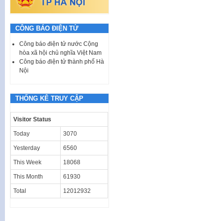
CÔNG BÁO ĐIỆN TỬ
Công báo điện tử nước Cộng
hòa xã hội chủ nghĩa Việt Nam
Công báo điện tử thành phố Hà
Nội
THỐNG KÊ TRUY CẬP
Visitor Status
Today
3070
Yesterday
6560
This Week
18068
This Month
61930
Total
12012932