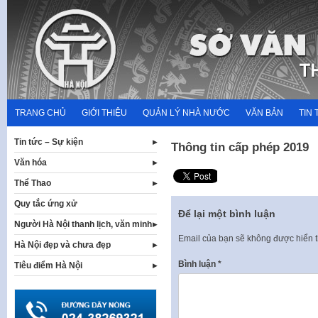
Skip
to
content
TRANG CHỦ
GIỚI THIỆU
QUẢN LÝ NHÀ NƯỚC
VĂN BẢN
TIN 
Tin tức – Sự kiện
Thông tin cấp phép 2019
Văn hóa
Thể Thao
Quy tắc ứng xử
Để lại một bình luận
Người Hà Nội thanh lịch, văn minh
Email của bạn sẽ không được hiển t
Hà Nội đẹp và chưa đẹp
Bình luận
*
Tiêu điểm Hà Nội