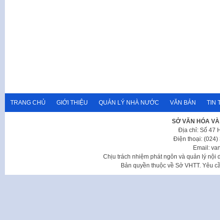
TRANG CHỦ
GIỚI THIỆU
QUẢN LÝ NHÀ NƯỚC
VĂN BẢN
TIN 
SỞ VĂN HÓA VÀ
Địa chỉ: Số 47
Điện thoại: (024
Email: va
Chịu trách nhiệm phát ngôn và quản lý nộ
Bản quyền thuộc về Sở VHTT. Yêu cầu 