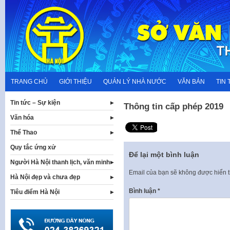
Skip
to
content
TRANG CHỦ
GIỚI THIỆU
QUẢN LÝ NHÀ NƯỚC
VĂN BẢN
TIN 
Tin tức – Sự kiện
Thông tin cấp phép 2019
Văn hóa
Thể Thao
Quy tắc ứng xử
Để lại một bình luận
Người Hà Nội thanh lịch, văn minh
Email của bạn sẽ không được hiển t
Hà Nội đẹp và chưa đẹp
Bình luận
*
Tiêu điểm Hà Nội