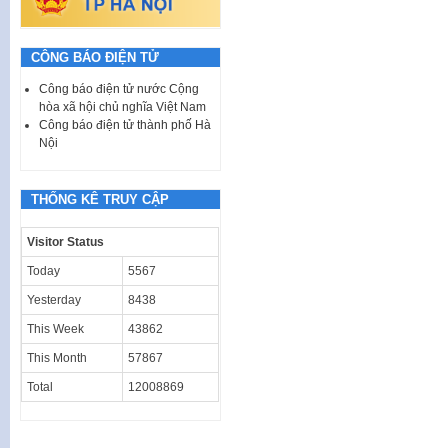
CÔNG BÁO ĐIỆN TỬ
Công báo điện tử nước Cộng
hòa xã hội chủ nghĩa Việt Nam
Công báo điện tử thành phố Hà
Nội
THỐNG KÊ TRUY CẬP
Visitor Status
Today
5567
Yesterday
8438
This Week
43862
This Month
57867
Total
12008869