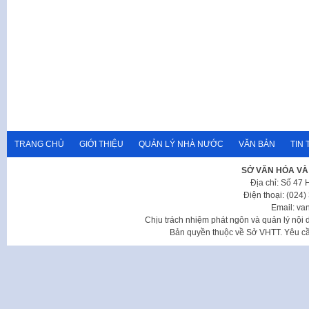
TRANG CHỦ
GIỚI THIỆU
QUẢN LÝ NHÀ NƯỚC
VĂN BẢN
TIN 
SỞ VĂN HÓA VÀ
Địa chỉ: Số 47
Điện thoại: (024
Email: va
Chịu trách nhiệm phát ngôn và quản lý nộ
Bản quyền thuộc về Sở VHTT. Yêu cầu 