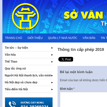
Skip
to
content
TRANG CHỦ
GIỚI THIỆU
QUẢN LÝ NHÀ NƯỚC
VĂN BẢN
TIN 
Tin tức – Sự kiện
Thông tin cấp phép 2019
Văn hóa
Thể Thao
Quy tắc ứng xử
Để lại một bình luận
Người Hà Nội thanh lịch, văn minh
Email của bạn sẽ không được hiển t
Hà Nội đẹp và chưa đẹp
Bình luận
*
Tiêu điểm Hà Nội