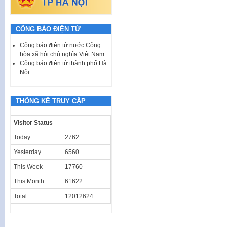
CÔNG BÁO ĐIỆN TỬ
Công báo điện tử nước Cộng
hòa xã hội chủ nghĩa Việt Nam
Công báo điện tử thành phố Hà
Nội
THỐNG KÊ TRUY CẬP
Visitor Status
Today
2762
Yesterday
6560
This Week
17760
This Month
61622
Total
12012624