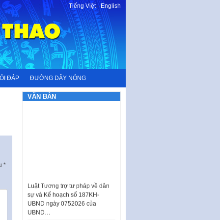
Tiếng Việt
-
English
ỎI ĐÁP
ĐƯỜNG DÂY NÓNG
VĂN BẢN
ấu
*
Luật Tương trợ tư pháp về dân
sự và Kế hoạch số 187KH-
UBND ngày 0752026 của
UBND…