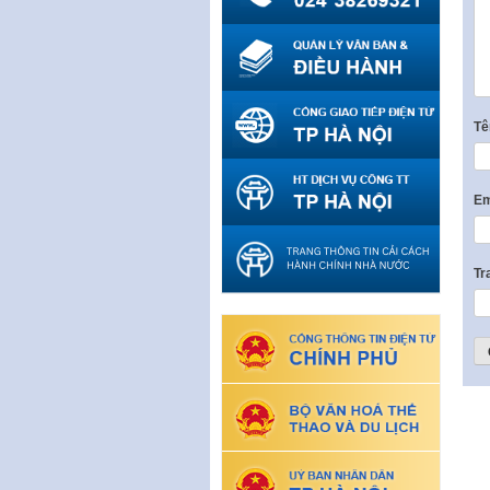
T
Em
Tr