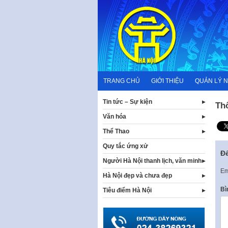
Skip
to
content
TRANG CHỦ
GIỚI THIỆU
QUẢN LÝ 
Tin tức – Sự kiện
Th
Văn hóa
Thể Thao
Quy tắc ứng xử
Để
Người Hà Nội thanh lịch, văn minh
Em
Hà Nội đẹp và chưa đẹp
Bì
Tiêu điểm Hà Nội