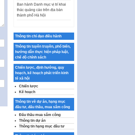
Ban hành Danh mục vị trí khai
thác quảng cáo trên địa bàn
thành phố Hà Nội
Kế hoạch Tổ chức Cuộc thi
chính luận về bảo vệ nền tảng tư
tưởng của Đảng…
Thông tin chỉ đạo điều hành
Công bố công khai dự toán kinh
phí xây dựng pháp luật, hoàn
Thông tin tuyên truyền, phổ biến,
thiện thể chế, chính…
hướng dẫn thực hiện pháp luật,
chế độ chính sách
Quy định về nghiên cứu, ứng
dụng khoa học, công nghệ, đổi
Chiến lược, định hướng, quy
mới sáng tạo và chuyển…
hoạch, kế hoạch phát triển kinh
tế xã hội
Quy định chi tiết và hướng dẫn
thi hành một số điều của Luật Lý
Chiến lược
lịch tư…
Kế hoạch
Sửa đổi, bổ sung một số nội
Thông tin về dự án, hạng mục
dung tại Nghị quyết số 30/NQ-
đầu tư, đấu thầu, mua sắm công
CP ngày 24 tháng 02…
Đấu thầu mua sắm công
Ban hành Chương trình hành
Thông tin dự án
động của Chính phủ thực hiện
Thông tin hạng mục đầu tư
Nghị quyết số 02-NQ/TW ngày