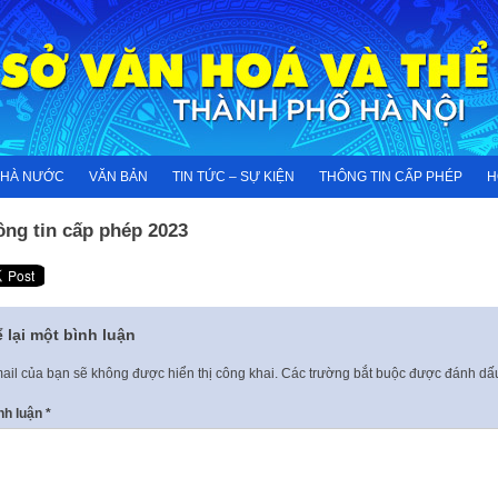
NHÀ NƯỚC
VĂN BẢN
TIN TỨC – SỰ KIỆN
THÔNG TIN CẤP PHÉP
H
ông tin cấp phép 2023
 lại một bình luận
ail của bạn sẽ không được hiển thị công khai.
Các trường bắt buộc được đánh d
nh luận
*