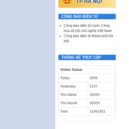
CÔNG BÁO ĐIỆN TỬ
Công báo điện tử nước Cộng
hòa xã hội chủ nghĩa Việt Nam
Công báo điện tử thành phố Hà
Nội
THỐNG KÊ TRUY CẬP
Visitor Status
Today
2609
Yesterday
5147
This Week
30929
This Month
30929
Total
11981931