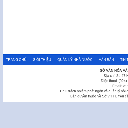
TRANG CHỦ
GIỚI THIỆU
QUẢN LÝ NHÀ NƯỚC
VĂN BẢN
TIN 
SỞ VĂN HÓA VÀ
Địa chỉ: Số 47
Điện thoại: (024
Email: va
Chịu trách nhiệm phát ngôn và quản lý nộ
Bản quyền thuộc về Sở VHTT. Yêu cầu 