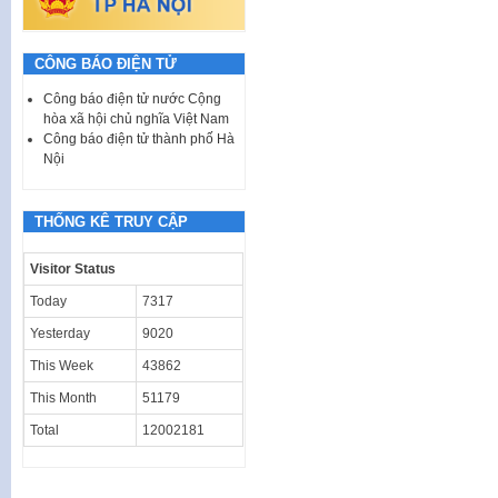
CÔNG BÁO ĐIỆN TỬ
Công báo điện tử nước Cộng
hòa xã hội chủ nghĩa Việt Nam
Công báo điện tử thành phố Hà
Nội
THỐNG KÊ TRUY CẬP
Visitor Status
Today
7317
Yesterday
9020
This Week
43862
This Month
51179
Total
12002181