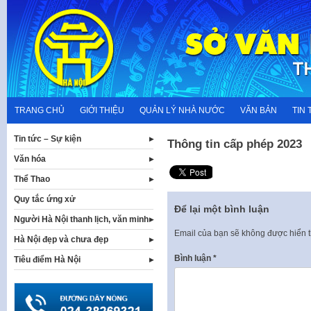
Skip
to
content
TRANG CHỦ
GIỚI THIỆU
QUẢN LÝ NHÀ NƯỚC
VĂN BẢN
TIN 
Tin tức – Sự kiện
Thông tin cấp phép 2023
Văn hóa
Thể Thao
Quy tắc ứng xử
Để lại một bình luận
Người Hà Nội thanh lịch, văn minh
Email của bạn sẽ không được hiển t
Hà Nội đẹp và chưa đẹp
Bình luận
*
Tiêu điểm Hà Nội