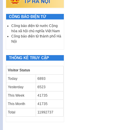
CÔNG BÁO ĐIỆN TỬ
Công báo điện tử nước Cộng
hòa xã hội chủ nghĩa Việt Nam
Công báo điện tử thành phố Hà
Nội
THỐNG KÊ TRUY CẬP
Visitor Status
Today
6893
Yesterday
6523
This Week
41735
This Month
41735
Total
11992737