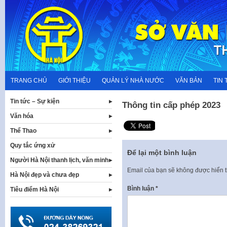
Skip
to
content
TRANG CHỦ
GIỚI THIỆU
QUẢN LÝ NHÀ NƯỚC
VĂN BẢN
TIN 
Tin tức – Sự kiện
Thông tin cấp phép 2023
Văn hóa
Thể Thao
Quy tắc ứng xử
Để lại một bình luận
Người Hà Nội thanh lịch, văn minh
Email của bạn sẽ không được hiển t
Hà Nội đẹp và chưa đẹp
Bình luận
*
Tiêu điểm Hà Nội