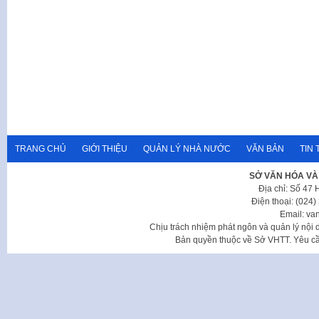
TRANG CHỦ
GIỚI THIỆU
QUẢN LÝ NHÀ NƯỚC
VĂN BẢN
TIN 
SỞ VĂN HÓA VÀ
Địa chỉ: Số 47
Điện thoại: (024
Email: va
Chịu trách nhiệm phát ngôn và quản lý nộ
Bản quyền thuộc về Sở VHTT. Yêu cầu 