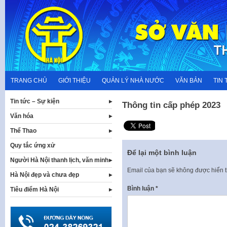
Skip
to
content
TRANG CHỦ
GIỚI THIỆU
QUẢN LÝ NHÀ NƯỚC
VĂN BẢN
TIN 
Tin tức – Sự kiện
Thông tin cấp phép 2023
Văn hóa
Thể Thao
Quy tắc ứng xử
Để lại một bình luận
Người Hà Nội thanh lịch, văn minh
Email của bạn sẽ không được hiển t
Hà Nội đẹp và chưa đẹp
Bình luận
*
Tiêu điểm Hà Nội