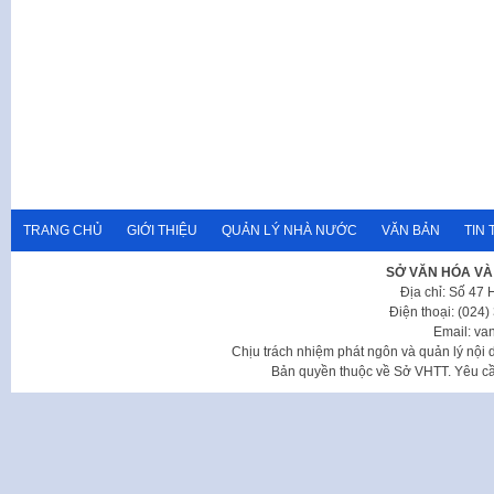
TRANG CHỦ
GIỚI THIỆU
QUẢN LÝ NHÀ NƯỚC
VĂN BẢN
TIN 
SỞ VĂN HÓA VÀ
Địa chỉ: Số 47
Điện thoại: (024
Email: va
Chịu trách nhiệm phát ngôn và quản lý nộ
Bản quyền thuộc về Sở VHTT. Yêu cầu 