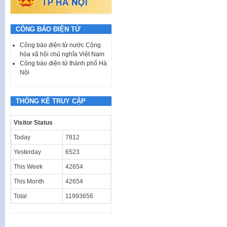
CÔNG BÁO ĐIỆN TỬ
Công báo điện tử nước Cộng
hòa xã hội chủ nghĩa Việt Nam
Công báo điện tử thành phố Hà
Nội
THỐNG KÊ TRUY CẬP
Visitor Status
Today
7812
Yesterday
6523
This Week
42654
This Month
42654
Total
11993656