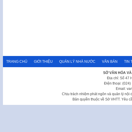
TRANG CHỦ
GIỚI THIỆU
QUẢN LÝ NHÀ NƯỚC
VĂN BẢN
TIN 
SỞ VĂN HÓA VÀ
Địa chỉ: Số 47
Điện thoại: (024
Email: va
Chịu trách nhiệm phát ngôn và quản lý nộ
Bản quyền thuộc về Sở VHTT. Yêu cầu 