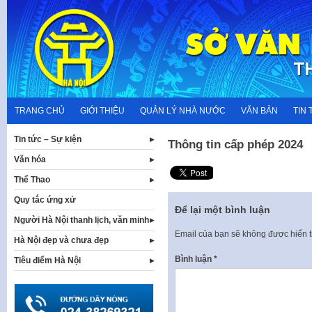
Skip
to
content
TRANG CHỦ
GIỚI THIỆU
QUẢN LÝ NHÀ NƯỚC
VĂN BẢN
TIN 
Tin tức – Sự kiện
Thông tin cấp phép 2024
Văn hóa
Thể Thao
Quy tắc ứng xử
Để lại một bình luận
Người Hà Nội thanh lịch, văn minh
Email của bạn sẽ không được hiển t
Hà Nội đẹp và chưa đẹp
Bình luận
*
Tiêu điểm Hà Nội