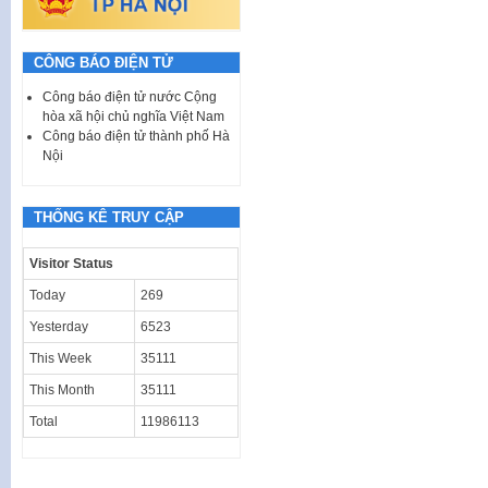
CÔNG BÁO ĐIỆN TỬ
Công báo điện tử nước Cộng
hòa xã hội chủ nghĩa Việt Nam
Công báo điện tử thành phố Hà
Nội
THỐNG KÊ TRUY CẬP
Visitor Status
Today
269
Yesterday
6523
This Week
35111
This Month
35111
Total
11986113