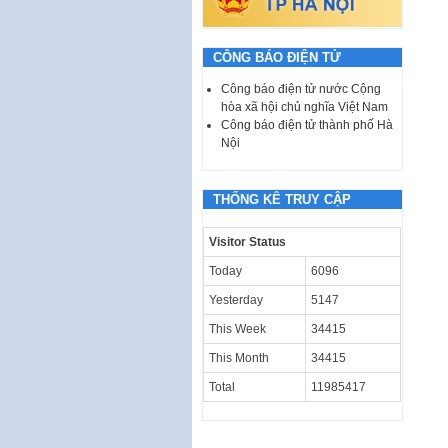
CÔNG BÁO ĐIỆN TỬ
Công báo điện tử nước Cộng
hòa xã hội chủ nghĩa Việt Nam
Công báo điện tử thành phố Hà
Nội
THỐNG KÊ TRUY CẬP
Visitor Status
Today
6096
Yesterday
5147
This Week
34415
This Month
34415
Total
11985417