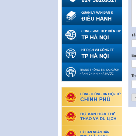
T
Em
Tr