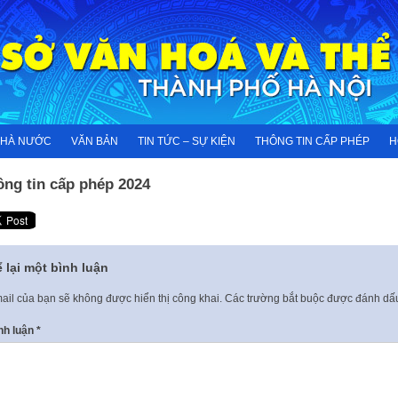
NHÀ NƯỚC
VĂN BẢN
TIN TỨC – SỰ KIỆN
THÔNG TIN CẤP PHÉP
H
ông tin cấp phép 2024
 lại một bình luận
ail của bạn sẽ không được hiển thị công khai.
Các trường bắt buộc được đánh d
nh luận
*