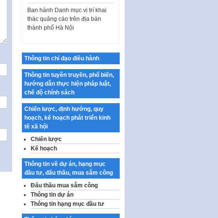
Ban hành Danh mục vị trí khai
thác quảng cáo trên địa bàn
thành phố Hà Nội
Kế hoạch Tổ chức Cuộc thi
chính luận về bảo vệ nền tảng tư
tưởng của Đảng…
Thông tin chỉ đạo điều hành
Công bố công khai dự toán kinh
Thông tin tuyên truyền, phổ biến,
phí xây dựng pháp luật, hoàn
hướng dẫn thực hiện pháp luật,
thiện thể chế, chính…
chế độ chính sách
Quy định về nghiên cứu, ứng
dụng khoa học, công nghệ, đổi
Chiến lược, định hướng, quy
mới sáng tạo và chuyển…
hoạch, kế hoạch phát triển kinh
tế xã hội
Quy định chi tiết và hướng dẫn
Chiến lược
thi hành một số điều của Luật Lý
Kế hoạch
lịch tư…
Sửa đổi, bổ sung một số nội
Thông tin về dự án, hạng mục
dung tại Nghị quyết số 30/NQ-
đầu tư, đấu thầu, mua sắm công
CP ngày 24 tháng 02…
Đấu thầu mua sắm công
Thông tin dự án
Ban hành Chương trình hành
Thông tin hạng mục đầu tư
động của Chính phủ thực hiện
Nghị quyết số 02-NQ/TW ngày