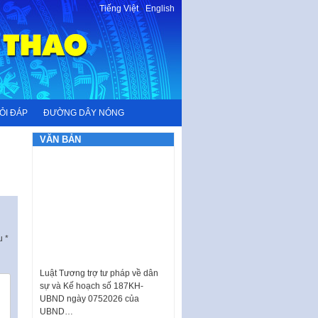
Tiếng Việt
-
English
ỎI ĐÁP
ĐƯỜNG DÂY NÓNG
VĂN BẢN
ấu
*
Luật Tương trợ tư pháp về dân
sự và Kế hoạch số 187KH-
UBND ngày 0752026 của
UBND…