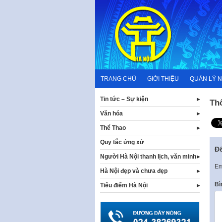
Skip
to
content
TRANG CHỦ
GIỚI THIỆU
QUẢN LÝ 
Tin tức – Sự kiện
Th
Văn hóa
Thể Thao
Quy tắc ứng xử
Để
Người Hà Nội thanh lịch, văn minh
Em
Hà Nội đẹp và chưa đẹp
Bì
Tiêu điểm Hà Nội