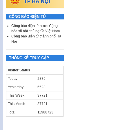
CÔNG BÁO ĐIỆN TỬ
Công báo điện tử nước Cộng
hòa xã hội chủ nghĩa Việt Nam
Công báo điện tử thành phố Hà
Nội
THỐNG KÊ TRUY CẬP
Visitor Status
Today
2879
Yesterday
6523
This Week
37721
This Month
37721
Total
11988723