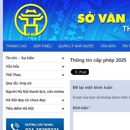
Skip
to
content
TRANG CHỦ
GIỚI THIỆU
QUẢN LÝ NHÀ NƯỚC
VĂN BẢN
TIN 
Tin tức – Sự kiện
Thông tin cấp phép 2025
Văn hóa
Thể Thao
Quy tắc ứng xử
Để lại một bình luận
Người Hà Nội thanh lịch, văn minh
Email của bạn sẽ không được hiển t
Hà Nội đẹp và chưa đẹp
Bình luận
*
Tiêu điểm Hà Nội