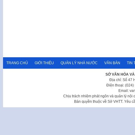
TRANG CHỦ
GIỚI THIỆU
QUẢN LÝ NHÀ NƯỚC
VĂN BẢN
TIN 
SỞ VĂN HÓA VÀ
Địa chỉ: Số 47
Điện thoại: (024
Email: va
Chịu trách nhiệm phát ngôn và quản lý nộ
Bản quyền thuộc về Sở VHTT. Yêu cầu 