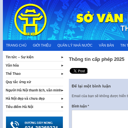
Skip
to
content
TRANG CHỦ
GIỚI THIỆU
QUẢN LÝ NHÀ NƯỚC
VĂN BẢN
TIN 
Tin tức – Sự kiện
Thông tin cấp phép 2025
Văn hóa
Thể Thao
Quy tắc ứng xử
Để lại một bình luận
Người Hà Nội thanh lịch, văn minh
Email của bạn sẽ không được hiển t
Hà Nội đẹp và chưa đẹp
Bình luận
*
Tiêu điểm Hà Nội