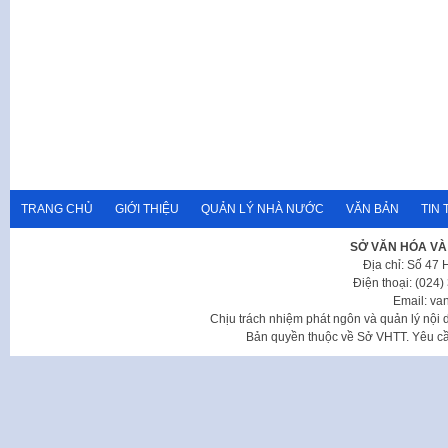
TRANG CHỦ
GIỚI THIỆU
QUẢN LÝ NHÀ NƯỚC
VĂN BẢN
TIN 
SỞ VĂN HÓA VÀ
Địa chỉ: Số 47
Điện thoại: (024
Email: va
Chịu trách nhiệm phát ngôn và quản lý nộ
Bản quyền thuộc về Sở VHTT. Yêu cầu 