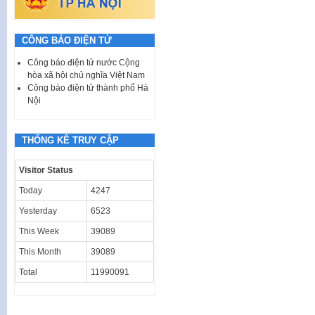
CÔNG BÁO ĐIỆN TỬ
Công báo điện tử nước Cộng
hòa xã hội chủ nghĩa Việt Nam
Công báo điện tử thành phố Hà
Nội
THỐNG KÊ TRUY CẬP
Visitor Status
Today
4247
Yesterday
6523
This Week
39089
This Month
39089
Total
11990091