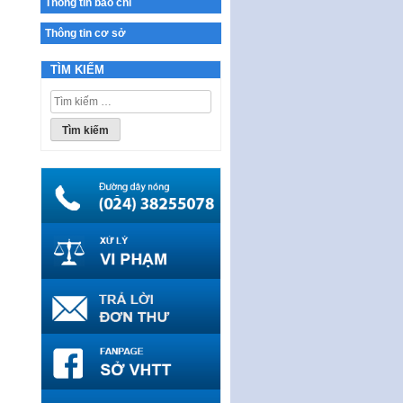
Thông tin báo chí
Ban hành Chương trình hành
Thông tin cơ sở
động của Chính phủ thực hiện
Nghị quyết số 02-NQ/TW ngày
17…
TÌM KIẾM
THÔNG BÁO Tuyển dụng lao
Tìm
động hợp đồng theo Nghị định
kiếm
số 111/2022/NĐ-CP ngày
cho:
30/12/2022 của Chính…
Sửa đổi, bổ sung một số điều
của Thông tư số 320/2016/TT-
BTC của Bộ trưởng Bộ Tài…
Quy định về quản lý website
thương mại điện tử
Nghị quyết quy định điều kiện,
thủ tục tặng, thu hồi danh hiệu
"Công dân danh dự…
Nghị quyết quy định một số
chính sách thúc đẩy nghiên cứu
khoa học, phát triển công…
Nghị quyết công bố Nghị quyết