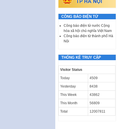
CÔNG BÁO ĐIỆN TỬ
Công báo điện tử nước Cộng
hòa xã hội chủ nghĩa Việt Nam
Công báo điện tử thành phố Hà
Nội
THỐNG KÊ TRUY CẬP
Visitor Status
Today
4509
Yesterday
8438
This Week
43862
This Month
56809
Total
12007811