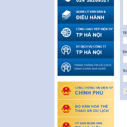
T
Em
Tr