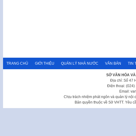
TRANG CHỦ
GIỚI THIỆU
QUẢN LÝ NHÀ NƯỚC
VĂN BẢN
TIN 
SỞ VĂN HÓA VÀ
Địa chỉ: Số 47
Điện thoại: (024
Email: va
Chịu trách nhiệm phát ngôn và quản lý nộ
Bản quyền thuộc về Sở VHTT. Yêu cầu 