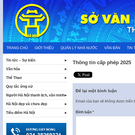
Skip
to
content
TRANG CHỦ
GIỚI THIỆU
QUẢN LÝ NHÀ NƯỚC
VĂN BẢN
TIN 
Tin tức – Sự kiện
Thông tin cấp phép 2025
Văn hóa
Thể Thao
Quy tắc ứng xử
Để lại một bình luận
Người Hà Nội thanh lịch, văn minh
Email của bạn sẽ không được hiển t
Hà Nội đẹp và chưa đẹp
Bình luận
*
Tiêu điểm Hà Nội