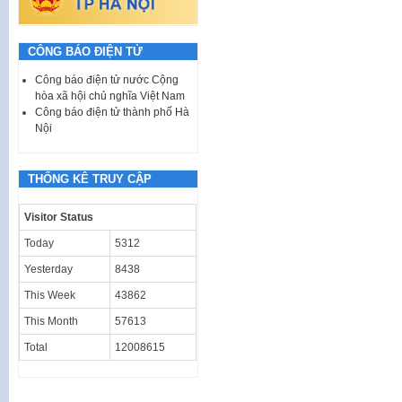
CÔNG BÁO ĐIỆN TỬ
Công báo điện tử nước Cộng
hòa xã hội chủ nghĩa Việt Nam
Công báo điện tử thành phố Hà
Nội
THỐNG KÊ TRUY CẬP
Visitor Status
Today
5312
Yesterday
8438
This Week
43862
This Month
57613
Total
12008615