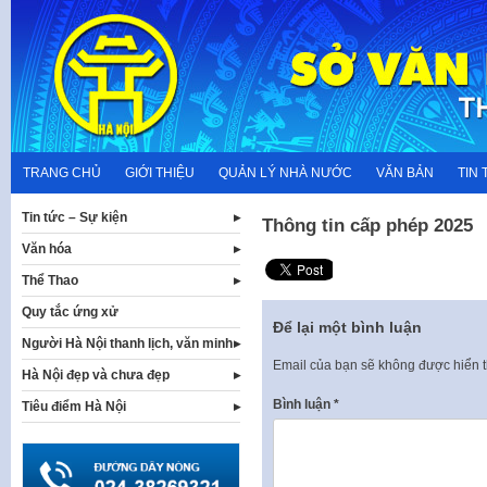
Skip
to
content
TRANG CHỦ
GIỚI THIỆU
QUẢN LÝ NHÀ NƯỚC
VĂN BẢN
TIN 
Tin tức – Sự kiện
Thông tin cấp phép 2025
Văn hóa
Thể Thao
Quy tắc ứng xử
Để lại một bình luận
Người Hà Nội thanh lịch, văn minh
Email của bạn sẽ không được hiển t
Hà Nội đẹp và chưa đẹp
Bình luận
*
Tiêu điểm Hà Nội