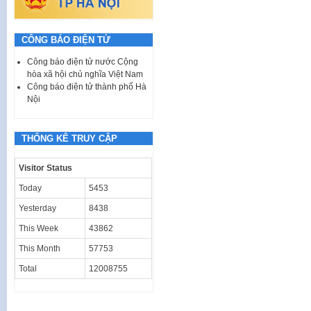
CÔNG BÁO ĐIỆN TỬ
Công báo điện tử nước Cộng
hòa xã hội chủ nghĩa Việt Nam
Công báo điện tử thành phố Hà
Nội
THỐNG KÊ TRUY CẬP
Visitor Status
Today
5453
Yesterday
8438
This Week
43862
This Month
57753
Total
12008755