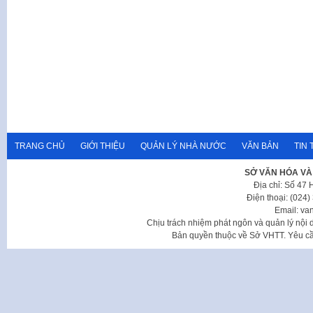
TRANG CHỦ
GIỚI THIỆU
QUẢN LÝ NHÀ NƯỚC
VĂN BẢN
TIN 
SỞ VĂN HÓA VÀ
Địa chỉ: Số 47
Điện thoại: (024
Email: va
Chịu trách nhiệm phát ngôn và quản lý nộ
Bản quyền thuộc về Sở VHTT. Yêu cầu 