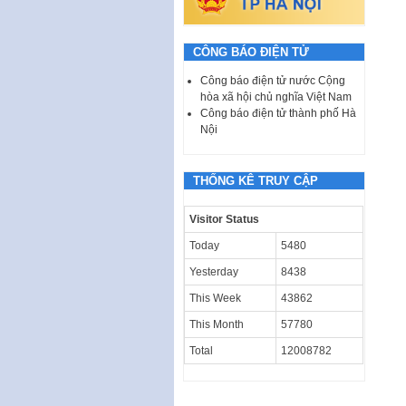
CÔNG BÁO ĐIỆN TỬ
Công báo điện tử nước Cộng
hòa xã hội chủ nghĩa Việt Nam
Công báo điện tử thành phố Hà
Nội
THỐNG KÊ TRUY CẬP
Visitor Status
Today
5480
Yesterday
8438
This Week
43862
This Month
57780
Total
12008782