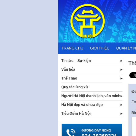
Skip
to
content
TRANG CHỦ
GIỚI THIỆU
QUẢN LÝ 
Tin tức – Sự kiện
Th
Văn hóa
Thể Thao
Quy tắc ứng xử
Để
Người Hà Nội thanh lịch, văn minh
Em
Hà Nội đẹp và chưa đẹp
Bì
Tiêu điểm Hà Nội