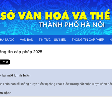
NHÀ NƯỚC
VĂN BẢN
TIN TỨC – SỰ KIỆN
THÔNG TIN CẤP PHÉP
H
ông tin cấp phép 2025
 lại một bình luận
ail của bạn sẽ không được hiển thị công khai.
Các trường bắt buộc được đánh d
nh luận
*