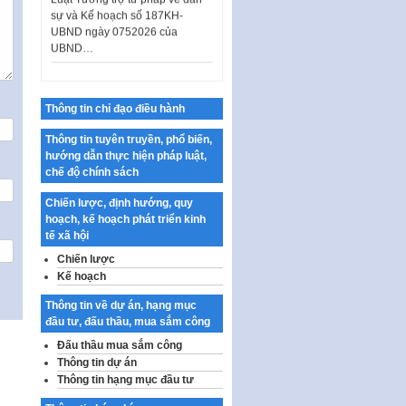
sự và Kế hoạch số 187KH-
UBND ngày 0752026 của
UBND…
Ban hành Danh mục vị trí khai
thác quảng cáo trên địa bàn
thành phố Hà Nội
Thông tin chỉ đạo điều hành
Kế hoạch Tổ chức Cuộc thi
chính luận về bảo vệ nền tảng tư
Thông tin tuyên truyền, phổ biến,
tưởng của Đảng…
hướng dẫn thực hiện pháp luật,
chế độ chính sách
Công bố công khai dự toán kinh
phí xây dựng pháp luật, hoàn
Chiến lược, định hướng, quy
thiện thể chế, chính…
hoạch, kế hoạch phát triển kinh
tế xã hội
Quy định về nghiên cứu, ứng
dụng khoa học, công nghệ, đổi
Chiến lược
mới sáng tạo và chuyển…
Kế hoạch
Quy định chi tiết và hướng dẫn
Thông tin về dự án, hạng mục
thi hành một số điều của Luật Lý
đầu tư, đấu thầu, mua sắm công
lịch tư…
Đấu thầu mua sắm công
Sửa đổi, bổ sung một số nội
Thông tin dự án
dung tại Nghị quyết số 30/NQ-
Thông tin hạng mục đầu tư
CP ngày 24 tháng 02…