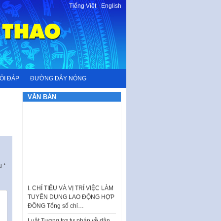
Tiếng Việt
-
English
ỎI ĐÁP
ĐƯỜNG DÂY NÓNG
VĂN BẢN
ấu
*
I. CHỈ TIÊU VÀ VỊ TRÍ VIỆC LÀM
TUYỂN DỤNG LAO ĐỘNG HỢP
ĐỒNG Tổng số chỉ…
Luật Tương trợ tư pháp về dân