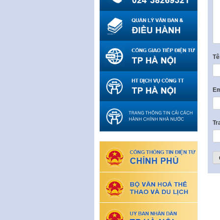
T
Em
Tr