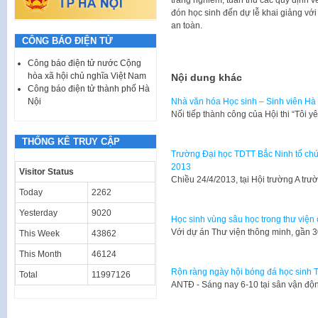
đón học sinh đến dự lễ khai giảng với
an toàn.
CÔNG BÁO ĐIỆN TỬ
Công báo điện tử nước Cộng
hòa xã hội chủ nghĩa Việt Nam
Nội dung khác
Công báo điện tử thành phố Hà
Nội
Nhà văn hóa Học sinh – Sinh viên Hà 
​Nối tiếp thành công của Hội thi “Tôi
THỐNG KÊ TRUY CẬP
Trường Đại học TDTT Bắc Ninh tổ chức
2013
Visitor Status
​Chiều 24/4/2013, tại Hội trường A t
Today
2262
Yesterday
9020
Học sinh vùng sâu học trong thư viện
​Với dự án Thư viện thông minh, gần
This Week
43862
This Month
46124
Rộn ràng ngày hội bóng đá học sinh
Total
11997126
​ANTĐ - Sáng nay 6-10 tại sân vận đ