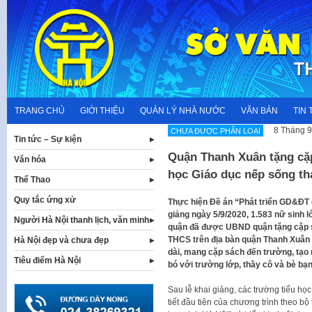
Skip
to
content
TRANG CHỦ
GIỚI THIỆU
QUẢN LÝ NHÀ NƯỚC
VĂN BẢN
TIN 
8 Tháng 9
CHƯA ĐƯỢC PHÂN LOẠI
Tin tức – Sự kiện
Quận Thanh Xuân tặng cặp
Văn hóa
học Giáo dục nếp sống th
Thể Thao
Quy tắc ứng xử
Thực hiện Đề án “Phát triển GD&ĐT q
giảng ngày 5/9/2020, 1.583 nữ sinh 
Người Hà Nội thanh lịch, văn minh
quận đã được UBND quận tặng cặp s
THCS trên địa bàn quận Thanh Xuân t
Hà Nội đẹp và chưa đẹp
dài, mang cặp sách đến trường, tạo 
Tiêu điểm Hà Nội
bó với trường lớp, thầy cô và bè bạn
Sau lễ khai giảng, các trường tiểu h
tiết đầu tiên của chương trình theo bộ