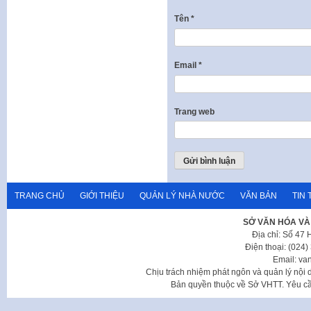
Tên
*
Email
*
Trang web
TRANG CHỦ
GIỚI THIỆU
QUẢN LÝ NHÀ NƯỚC
VĂN BẢN
TIN 
SỞ VĂN HÓA VÀ
Địa chỉ: Số 47
Điện thoại: (024
Email: va
Chịu trách nhiệm phát ngôn và quản lý nộ
Bản quyền thuộc về Sở VHTT. Yêu cầu 