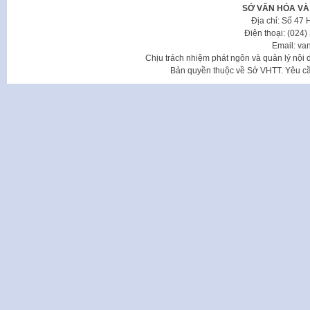
SỞ VĂN HÓA VÀ
Địa chỉ: Số 47
Điện thoại: (024
Email: va
Chịu trách nhiệm phát ngôn và quản lý nộ
Bản quyền thuộc về Sở VHTT. Yêu cầu 