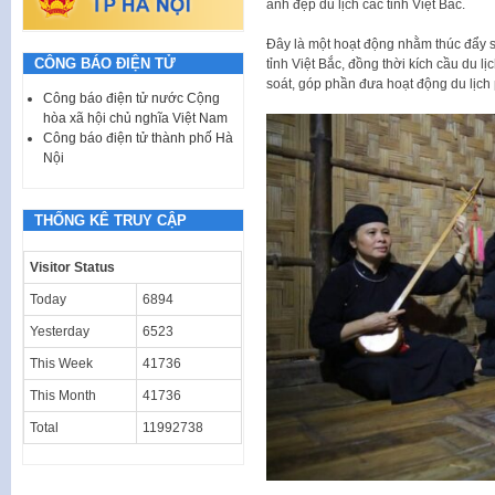
ảnh đẹp du lịch các tỉnh Việt Bắc.
Đây là một hoạt động nhằm thúc đẩy sự
CÔNG BÁO ĐIỆN TỬ
tỉnh Việt Bắc, đồng thời kích cầu du 
soát, góp phần đưa hoạt động du lịch p
Công báo điện tử nước Cộng
hòa xã hội chủ nghĩa Việt Nam
Công báo điện tử thành phố Hà
Nội
THỐNG KÊ TRUY CẬP
Visitor Status
Today
6894
Yesterday
6523
This Week
41736
This Month
41736
Total
11992738