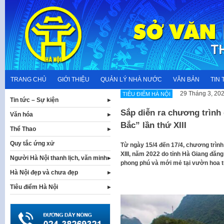
Skip
to
content
TRANG CHỦ
GIỚI THIỆU
QUẢN LÝ NHÀ NƯỚC
VĂN BẢN
TIN 
29 Tháng 3, 20
TIÊU ĐIỂM HÀ NỘI
Tin tức – Sự kiện
Sắp diễn ra chương trình 
Văn hóa
Bắc” lần thứ XIII
Thể Thao
Quy tắc ứng xử
Từ ngày 15/4 đến 17/4, chương trình
XIII, năm 2022 do tỉnh Hà Giang đăng
Người Hà Nội thanh lịch, văn minh
phong phú và mới mẻ tại vườn hoa tư
Hà Nội đẹp và chưa đẹp
Tiêu điểm Hà Nội