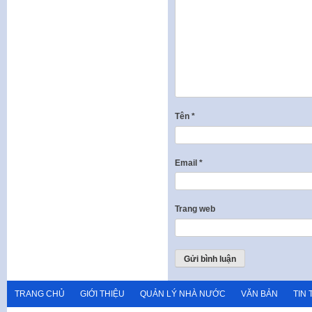
Tên
*
Email
*
Trang web
TRANG CHỦ
GIỚI THIỆU
QUẢN LÝ NHÀ NƯỚC
VĂN BẢN
TIN 