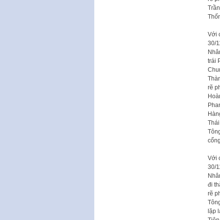
Trần
Thốn
Với 
30/1
Nhân
trái
Chun
Thàn
rẽ p
Hoàn
Phan
Hàng
Thái
Tông
cổng
Với 
30/1
Nhân
đi t
rẽ p
Tông
lặp 
Tiên