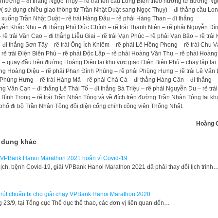
Thượng – đi thẳng Ngọc Thụy – rẽ trái lên cầu Long Biên theo hướng từ đường Ng
( sử dụng chiều giao thông từ Trần Nhật Duật sang Ngọc Thụy) – đi thẳng cầu Lo
 xuống Trần Nhật Duật – rẽ trái Hàng Đậu – rẽ phải Hàng Than – đi thẳng
ễn Khắc Nhu – đi thẳng Phó Đức Chính – rẽ trái Thanh Niên – rẽ phải Nguyễn Đì
– rẽ trái Văn Cao – đi thẳng Liễu Giai – rẽ trái Vạn Phúc – rẽ phải Vạn Bảo – rẽ trái
 đi thẳng Sơn Tây – rẽ trái Ông Ích Khiêm – rẽ phải Lê Hồng Phong – rẽ trái Chu 
 rẽ trái Điện Biên Phủ – rẽ phải Độc Lập – rẽ phải Hoàng Văn Thụ – rẽ phải Hoàng
 – quay đầu trên đường Hoàng Diệu tại khu vực giao Điện Biên Phủ – chạy lặp lại
g Hoàng Diệu – rẽ phải Phan Đình Phùng – rẽ phải Phùng Hưng – rẽ trái Lê Văn 
Phùng Hưng – rẽ trái Hàng Mã – rẽ phải Chả Cá – đi thẳng Hàng Cân – đi thẳng
g Văn Can – đi thẳng Lê Thái Tổ – đi thẳng Bà Triệu – rẽ phải Nguyễn Du – rẽ trái
 Bình Trọng – rẽ trái Trần Nhân Tông và về đích trên đường Trần Nhân Tông tại kh
phố đi bộ Trần Nhân Tông đối diện cổng chính công viên Thống Nhất.
Hoàng 
 dung khác
 VPBank Hanoi Marathon 2021 hoãn vì Covid-19
ịch, bệnh Covid-19, giải VPBank Hanoi Marathon 2021 đã phải thay đổi lịch trình
rút chuẩn bị cho giải chạy VPBank Hanoi Marathon 2020
 23/9, tại Tổng cục Thể dục thể thao, các đơn vị liên quan đến…