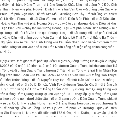
 Giấy – đi thẳng Hàng Than – đi thẳng Nguyễn Khắc Nhu – đi thẳng Phó Đức Chí
rái Thanh Niên – rẽ phải Nguyễn Đình Thi – rẽ trái Văn Cao – đi thẳng Liễu Giai – rẽ 
Phúc – rẽ phải Vạn Bảo – rẽ trái Kim Mã – đi thẳng Sơn Tây – rẽ trái Ông Ích Khiê
hải Lê Hồng Phong – rẽ trái Chu Văn An – rẽ trái Điện Biên Phủ – rẽ phải Độc Lập –
 Hoàng Văn Thụ – rẽ phải Hoàng Diệu – quay đầu trên đường Hoàng Diệu tại khu
 Điện Biên Phủ – chạy lặp lại đường Hoàng Diệu – rẽ phải Phan Đình Phùng – rẽ 
g Hưng – rẽ trái Lê Văn Linh qua Phùng Hưng – rẽ trái Hàng Mã – rẽ phải Chả Cá 
g Hàng Cân – đi thẳng Lương Văn Can – đi thẳng Lê Thái Tổ – đi thẳng Bà Triệu –
 Nguyễn Du – rẽ trái Trần Bình Trọng – rẽ trái Trần Nhân Tông và về đích trên đườ
 Nhân Tông tại khu vực phố đi bộ Trần Nhân Tông đối diện cổng chính công viên
g Nhất.
cự ly 42km, thời gian xuất phát dự kiến: 00 giờ 05, đóng đường lúc 06 giờ 20 ngày
1/2025 (Chủ nhật). Lộ trình: xuất phát trên đường Quang Trung tại khu vực giao Tr
 Tông và đi thẳng Quang Trung hướng đi Trần Nhân Tông – rẽ trái Trần Nhân Tôn
hẳng Trần Xuân Soạn – rẽ trái Thi Sách – rẽ phải Lê Văn Hưu – đi thẳng Hàn Thuyê
hải Trần Thánh Tông – rẽ trái Nguyễn Huy Tự – rẽ phải Trần Khánh Dư – đi thẳng
ễn Khoái – rẽ phải vào lối lên cầu Vĩnh Tuy từ đường Nguyễn Khoái – đi thẳng cầ
 Tuy hướng sang Cổ Linh – đi thẳng từ cầu Vĩnh Tuy xuống Đàm Quang Trung – q
trên đường Đàm Quang Trung tại khu vực ngõ 100 – chạy lặp lại đường Đàm Qua
g theo đường gom dưới chân cầu – rẽ phải sang đường Đàm Quang Trung phía đ
 – rẽ trái Cổ Linh – rẽ phải Hồng Tiến – đi thẳng Hồng Tiến qua cầu vượt hướng N
 – rẽ phải Nguyễn Gia Bồng – rẽ trái Lý Sơn – rẽ phải Gia Thượng – quay đầu trên
g Gia Thượng tại khu vực đối diện ngõ 172 đường Nam Đuống – chạy lặp lại đư