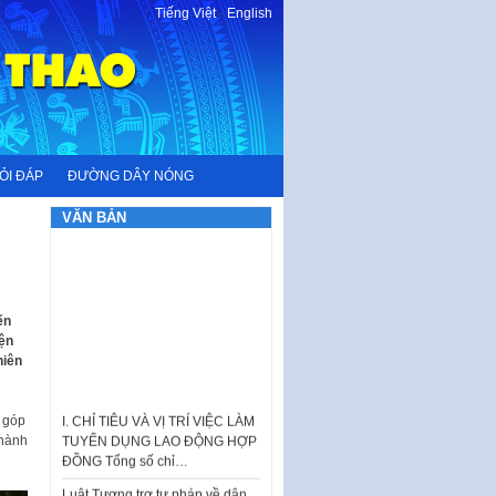
Tiếng Việt
-
English
ỎI ĐÁP
ĐƯỜNG DÂY NÓNG
VĂN BẢN
ến
iện
niên
I. CHỈ TIÊU VÀ VỊ TRÍ VIỆC LÀM
TUYỂN DỤNG LAO ĐỘNG HỢP
ự góp
ĐỒNG Tổng số chỉ…
thành
Luật Tương trợ tư pháp về dân
sự và Kế hoạch số 187KH-