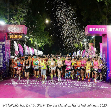
Hà Nội phối hợp tổ chức Giải VnExpress Marathon Hanoi Midnight năm 2025.