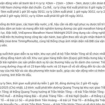
vận động viên sẽ tranh tài ở 4 cự ly: 42km – 21km – 10km – 5km, được Liên đoàn 
 Việt Nam chứng nhận đạt chuẩn. Cụ thể, cự ly chạy Kid xuất phát lúc 6 giờ ngày 2
y 5km xuất phát 1 giờ 30 ngày 30/11; cự ly 10km xuất phát 1 giờ ngày 30/11; cự ly
 phát 2 giờ ngày 30/11; cự ly 42km xuất phát 00 giờ 05 ngày 30/11.
hống đo thời gian, các trạm tiếp nước, y tế, hậu cần và đội ngũ phục vụ được bố trí
 bảo đảm an toàn và mang đến trải nghiệm tương đương các giải marathon hàng 
 lục. Đặc biệt, VnExpress Marathon Hanoi Midnight 2025 ứng dụng các công nghệ 
 nhất trên thị trường trong công tác vận hành, bao gồm theo dõi và ghi nhận thành t
 tiếp (real-time Timing/Results), cùng hệ thống chụp ảnh nhận diện mã BIB của vận
 viên.
g suốt thời gian diễn ra sự kiện, khu vực phố đi bộ Trần Nhân Tông sẽ tổ chức nhi
 động đồng hành sôi nổi: Khu vực gian hàng triển lãm (Expo) giới thiệu trưng bày, 
ội trải nghiệm các sản phẩm dịch vụ từ các thương hiệu uy tín dành cho runner. Tr
 cung đường chạy sẽ có 23 trạm tiếp nước và 10 trạm cổ vũ sôi động đến từ các câ
hạy của Hà Nội và các địa phương trên toàn quốc, giúp các vận động viên có thêm
 lượng, tinh thần thi đấu.
cự ly 5km, thời gian xuất phát dự kiến 1 giờ 30, đóng đường lúc 2 giờ 45 ngày
1/2025 (Chủ nhật). Lộ trình: xuất phát trên đường Quang Trung tại khu vực giao Tr
 Tông; đi thẳng Quang Trung hướng đi Trần Nhân Tông – rẽ trái Trần Nhân Tông 
 Phố Huế – đi thẳng Hàng Bài – rẽ phải Tràng Tiền – rẽ trái Ngô Quyền – đi thẳng L
 Tổ – rẽ trái Lò Sũ – rẽ phải Đinh Tiên Hoàng – rẽ trái Lê Thái Tổ – đi thẳng Bà Triệ
hải Nguyễn Du – rẽ trái Trần Bình Trọng – rẽ trái Trần Nhân Tông và về đích trên 