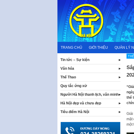
Skip
to
content
TRANG CHỦ
GIỚI THIỆU
QUẢN LÝ 
TH
Tin tức – Sự kiện
Sắ
Văn hóa
20
Thể Thao
Quy tắc ứng xử
“Giả
ngày
Người Hà Nội thanh lịch, văn minh
thể 
chín
Hà Nội đẹp và chưa đẹp
Tiêu điểm Hà Nội
Giải
mặt 
một 