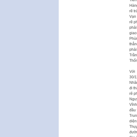
Hàng
rẽ t
Vạn 
rẽ p
phải
giao
Phùn
thẳn
phải
Trần
Thốn
Với 
30/1
Nhân
đi t
rẽ p
Nguy
Vĩnh
đầu 
Trun
diện
Thụy
đườn