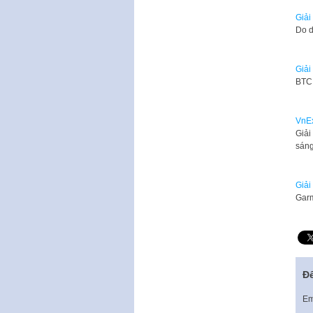
Giải
Do d
Giải
BTC 
VnEx
Giải
sán
Giải
Garm
Để
Em