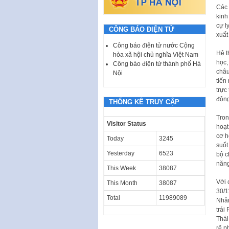
Các 
kinh
cự l
CÔNG BÁO ĐIỆN TỬ
xuất
Công báo điện tử nước Cộng
Hệ t
hòa xã hội chủ nghĩa Việt Nam
học,
Công báo điện tử thành phố Hà
châu
Nội
tiến
trực
động
THỐNG KÊ TRUY CẬP
Tron
Visitor Status
hoạt
cơ h
Today
3245
suốt
Yesterday
6523
bộ c
năng
This Week
38087
Với 
This Month
38087
30/1
Total
11989089
Nhân
trái
Thái
rẽ p