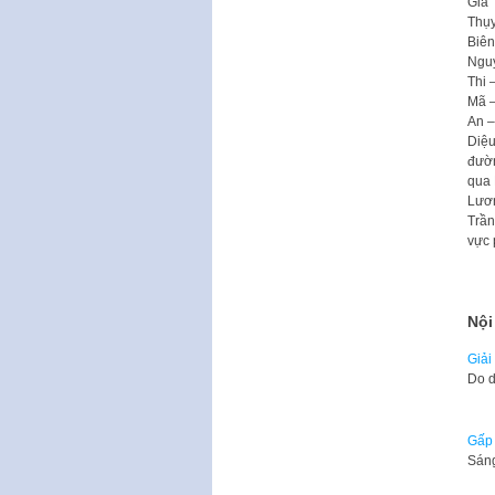
Gia 
Thụy
Biên
Nguy
Thi 
Mã –
An –
Diệu
đườn
qua 
Lươn
Trần
vực 
Nội
Giải
Do d
Gấp 
Sáng