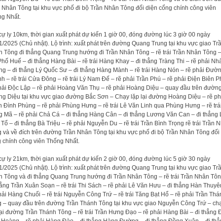
 Nhân Tông tại khu vực phố đi bộ Trần Nhân Tông đối diện cổng chính công viên
g Nhất.
cự ly 10km, thời gian xuất phát dự kiến 1 giờ 00, đóng đường lúc 3 giờ 00 ngày
1/2025 (Chủ nhật). Lộ trình: xuất phát trên đường Quang Trung tại khu vực giao Tr
 Tông đi thẳng Quang Trung hướng đi Trần Nhân Tông – rẽ trái Trần Nhân Tông –
 Phố Huế – đi thẳng Hàng Bài – rẽ trái Hàng Khay – đi thẳng Tràng Thi – rẽ phải Nh
g – đi thẳng Lý Quốc Sư – đi thẳng Hàng Mành – rẽ trái Hàng Nón – rẽ phải Đườ
h – rẽ trái Cửa Đông – rẽ trái Lý Nam Đế – rẽ phải Trần Phú – rẽ phải Điện Biên P
hải Độc Lập – rẽ phải Hoàng Văn Thụ – rẽ phải Hoàng Diệu – quay đầu trên đườn
g Diệu tại khu vực giao đường Bắc Sơn – Chạy lặp lại đường Hoàng Diệu – rẽ ph
 Đình Phùng – rẽ phải Phùng Hưng – rẽ trái Lê Văn Linh qua Phùng Hưng – rẽ trá
 Mã – rẽ phải Chả Cá – đi thẳng Hàng Cân – đi thẳng Lương Văn Can – đi thẳng 
 Tổ – đi thẳng Bà Triệu – rẽ phải Nguyễn Du – rẽ trái Trần Bình Trọng rẽ trái Trần 
 và về đích trên đường Trần Nhân Tông tại khu vực phố đi bộ Trần Nhân Tông đối
 chính công viên Thống Nhất.
cự ly 21km, thời gian xuất phát dự kiến 2 giờ 00, đóng đường lúc 5 giờ 30 ngày
1/2025 (Chủ nhật). Lộ trình: xuất phát trên đường Quang Trung tại khu vực giao Tr
 Tông và đi thẳng Quang Trung hướng đi Trần Nhân Tông – rẽ trái Trần Nhân Tôn
hẳng Trần Xuân Soạn – rẽ trái Thi Sách – rẽ phải Lê Văn Hưu – đi thẳng Hàn Thuyê
hải Hàng Chuối – rẽ trái Nguyễn Công Trứ – rẽ trái Tăng Bạt Hổ – rẽ phải Trần Thá
 – quay đầu trên đường Trần Thánh Tông tại khu vực giao Nguyễn Công Trứ – ch
lại đường Trần Thánh Tông – rẽ trái Trần Hưng Đạo – rẽ phải Hàng Bài – đi thẳng 
 Hoàng – rẽ phải Hàng Đào – đi thẳng Hàng Đường – đi thẳng Đồng Xuân – đi th