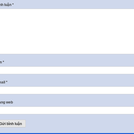
nh luận
*
ên
*
ail
*
ang web