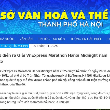
NHÀ NƯỚC
VĂN BẢN
TIN TỨC – SỰ KIỆN
THÔNG TIN CẤP PHÉP
H
20 Tháng 11, 2025
Ể THAO QUẦN CHÚNG
p diễn ra Giải VnExpress Marathon Hanoi Midnight năm
25
i VnExpress Marathon Hanoi Midnight năm 2025 được tổ chức từ ngày 28/11 đ
 30/11 tại phố đi bộ Trần Nhân Tông, phường Hai Bà Trưng, Hà Nội. Giải là sự k
thao quốc tế quy mô lớn, được Thành phố Hà Nội công nhận là sự kiện thường 
h thức của Thủ đô.
 năm nay là mùa giải thứ 5, dự kiến quy tụ hơn 9.000 vận động viên, trong đó có s
của nhiều chân chạy quốc tế đến từ 25 quốc gia và vùng lãnh thổ, đưa Hà Nội trở 
trong những điểm đến marathon nổi bật của khu vực.