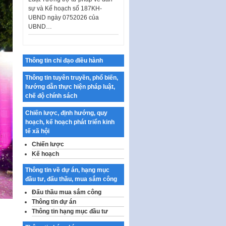
UBND ngày 0752026 của
UBND…
Ban hành Danh mục vị trí khai
thác quảng cáo trên địa bàn
thành phố Hà Nội
Thông tin chỉ đạo điều hành
Kế hoạch Tổ chức Cuộc thi
chính luận về bảo vệ nền tảng tư
Thông tin tuyên truyền, phổ biến,
tưởng của Đảng…
hướng dẫn thực hiện pháp luật,
Công bố công khai dự toán kinh
chế độ chính sách
phí xây dựng pháp luật, hoàn
thiện thể chế, chính…
Chiến lược, định hướng, quy
hoạch, kế hoạch phát triển kinh
Quy định về nghiên cứu, ứng
tế xã hội
dụng khoa học, công nghệ, đổi
Chiến lược
mới sáng tạo và chuyển…
Kế hoạch
Quy định chi tiết và hướng dẫn
Thông tin về dự án, hạng mục
thi hành một số điều của Luật Lý
đầu tư, đấu thầu, mua sắm công
lịch tư…
Đấu thầu mua sắm công
Sửa đổi, bổ sung một số nội
Thông tin dự án
dung tại Nghị quyết số 30/NQ-
Thông tin hạng mục đầu tư
CP ngày 24 tháng 02…