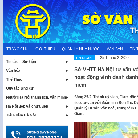
Skip
to
content
TRANG CHỦ
GIỚI THIỆU
QUẢN LÝ NHÀ NƯỚC
VĂN BẢN
TIN 
25 Tháng 2, 2022
TIN NGÀNH
Tin tức – Sự kiện
Sở VHTT Hà Nội tư vấn vớ
Văn hóa
hoạt động vinh danh dan
Thể Thao
niệm
Quy tắc ứng xử
Sáng 25/2, Thành uỷ viên, Giám đốc 
Người Hà Nội thanh lịch, văn minh
tiếp, tư vấn với đoàn tỉnh Bến Tre.
Hà Nội đẹp và chưa đẹp
Quản lý Di sản Văn hoá, Trung tâm 
Giám.
Tiêu điểm Hà Nội