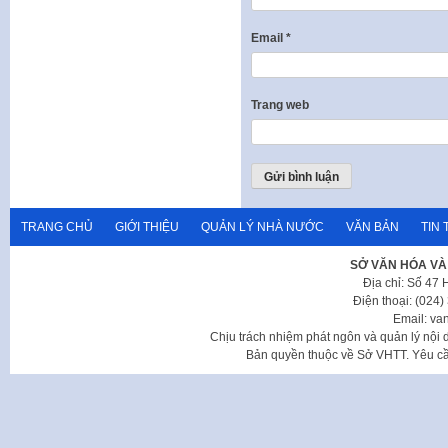
Email
*
Trang web
TRANG CHỦ
GIỚI THIỆU
QUẢN LÝ NHÀ NƯỚC
VĂN BẢN
TIN 
SỞ VĂN HÓA VÀ
Địa chỉ: Số 47
Điện thoại: (024
Email: va
Chịu trách nhiệm phát ngôn và quản lý nộ
Bản quyền thuộc về Sở VHTT. Yêu cầu 