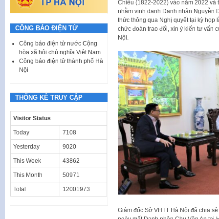
Chiểu (1822-2022) vào năm 2022 và tr
nhằm vinh danh Danh nhân Nguyễn Đ
thức thông qua Nghị quyết tại kỳ họp 
CÔNG BÁO ĐIỆN TỬ
chức đoàn trao đổi, xin ý kiến tư vấn
Nội.
Công báo điện tử nước Cộng
hòa xã hội chủ nghĩa Việt Nam
Công báo điện tử thành phố Hà
Nội
THỐNG KÊ TRUY CẬP
Visitor Status
Today
7108
Yesterday
9020
This Week
43862
This Month
50971
Total
12001973
Giám đốc Sở VHTT Hà Nội đã chia sẻ 
ngày mất Danh nhân Chu Văn An tại H