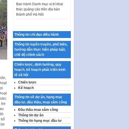
thác quảng cáo trên địa bàn
thành phố Hà Nội
Kế hoạch Tổ chức Cuộc thi
chính luận về bảo vệ nền tảng tư
tưởng của Đảng…
Công bố công khai dự toán kinh
Thông tin chỉ đạo điều hành
phí xây dựng pháp luật, hoàn
Thông tin tuyên truyền, phổ biến,
thiện thể chế, chính…
hướng dẫn thực hiện pháp luật,
Quy định về nghiên cứu, ứng
chế độ chính sách
dụng khoa học, công nghệ, đổi
mới sáng tạo và chuyển…
Chiến lược, định hướng, quy
hoạch, kế hoạch phát triển kinh
Quy định chi tiết và hướng dẫn
tế xã hội
thi hành một số điều của Luật Lý
hân,
Chiến lược
lịch tư…
 hoạt
Kế hoạch
ợi
Sửa đổi, bổ sung một số nội
 hoạt
dung tại Nghị quyết số 30/NQ-
Thông tin về dự án, hạng mục
đoàn;
CP ngày 24 tháng 02…
đầu tư, đấu thầu, mua sắm công
 trợ
lao
Đấu thầu mua sắm công
Ban hành Chương trình hành
đó
Thông tin dự án
động của Chính phủ thực hiện
, bổ
Thông tin hạng mục đầu tư
Nghị quyết số 02-NQ/TW ngày
lợi
17…