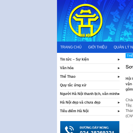
Skip
to
content
TRANG CHỦ
GIỚI THIỆU
QUẢN LÝ 
THỂ
Tin tức – Sự kiện
Sơ
Văn hóa
Thể Thao
Hội 
vận 
Quy tắc ứng xử
gồm:
Người Hà Nội thanh lịch, văn minh
Chào
Hà Nội đẹp và chưa đẹp
Tây,
Thán
Tiêu điểm Hà Nội
(CNV