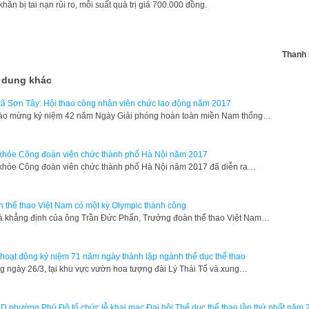
khăn bị tai nạn rủi ro, mỗi suất quà trị giá 700.000 đồng.
Thanh 
 dung khác
xã Sơn Tây: Hội thao công nhân viên chức lao động năm 2017
o mừng kỷ niệm 42 năm Ngày Giải phóng hoàn toàn miền Nam thống…
khỏe Công đoàn viên chức thành phố Hà Nội năm 2017
khỏe Công đoàn viên chức thành phố Hà Nội năm 2017 đã diễn ra…
 thể thao Việt Nam có một kỳ Olympic thành công
à khẳng định của ông Trần Đức Phấn, Trưởng đoàn thể thao Việt Nam…
hoạt động kỷ niệm 71 năm ngày thành lập ngành thể dục thể thao
 ngày 26/3, tại khu vực vườn hoa tượng đài Lý Thái Tổ và xung…
 phường Phú Đô tổ chức lễ khai mạc Đại hội Thể dục thể thao lần thứ nhất năm 