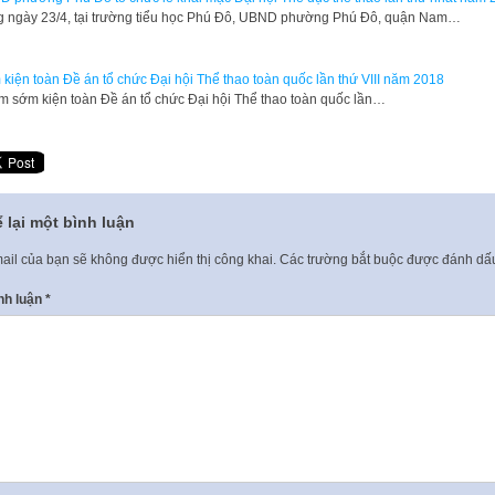
 ngày 23/4, tại trường tiểu học Phú Đô, UBND phường Phú Đô, quận Nam…
kiện toàn Đề án tổ chức Đại hội Thể thao toàn quốc lần thứ VIII năm 2018
 sớm kiện toàn Đề án tổ chức Đại hội Thể thao toàn quốc lần…
 lại một bình luận
ail của bạn sẽ không được hiển thị công khai.
Các trường bắt buộc được đánh d
nh luận
*