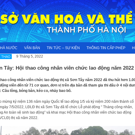
NHÀ NƯỚC
VĂN BẢN
TIN TỨC – SỰ KIỆN
THÔNG TIN CẤP PHÉP
H
9 Tháng 5, 2022
 THAO
n Tây: Hội thao công nhân viên chức lao động năm 2022
thao công nhân viên chức lao động thị xã Sơn Tây năm 2022 đã thu hút hơn 1.0
động viên đến từ 71 cơ quan, đơn vị trên địa bàn đã tham gia thi đấu ở 4 nội dun
 Cầu lông, bóng bàn, kéo co, nhảy bao bố.
 mừng kỷ niệm 136 năm ngày Quốc tế lao động 1/5 và kỷ niệm 200 năm thành cổ
 ngày 7/5/2022, LĐLĐ thị xã Sơn Tây đã tổ chức Lễ phát động “ Tháng công nhân,
g An toàn vệ sinh lao động” và khai mạc Hội thao công nhân viên chức lao động
CLĐ) thị xã năm 2022.