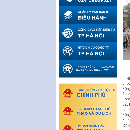
Năm 
thị 
động
ích 
động
các 
cấp 
động
giúp
ích 