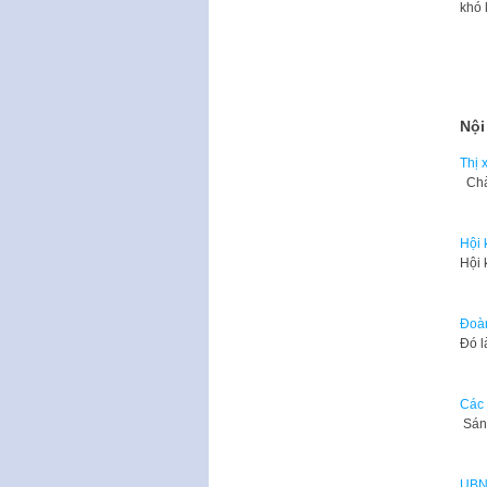
khó 
Nội
Thị 
Chà
Hội 
Hội 
Đoàn
Đó l
Các 
Sáng
UBND