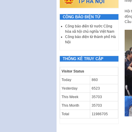
nhiệ
Hội 
động
CÔNG BÁO ĐIỆN TỬ
Cầu 
Công báo điện tử nước Cộng
hòa xã hội chủ nghĩa Việt Nam
Công báo điện tử thành phố Hà
Nội
THỐNG KÊ TRUY CẬP
Visitor Status
Today
860
Yesterday
6523
This Week
35703
This Month
35703
Total
11986705