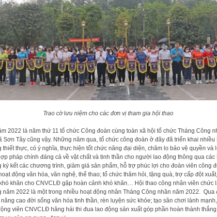
Trao cờ lưu niệm cho các đơn vị tham gia hội thao
2022 là năm thứ 11 tổ chức Công đoàn cùng toàn xã hội tổ chức Tháng Công n
xã Sơn Tây cũng vậy. Những năm qua, tổ chức công đoàn ở đây đã triển khai nhiều
 thiết thực, có ý nghĩa, thực hiện tốt chức năng đại diện, chăm lo bảo vệ quyền và l
hợp pháp chính đáng cả về vật chất và tinh thần cho người lao động thông qua các
 ký kết các chương trình, giảm giá sản phẩm, hỗ trợ phúc lợi cho đoàn viên công 
hoạt động văn hóa, văn nghệ, thể thao; tổ chức thăm hỏi, tặng quà, trợ cấp đột xuất,
khó khăn cho CNVCLĐ gặp hoàn cảnh khó khăn… Hội thao công nhân viên chức 
 năm 2022 là một trong nhiều hoạt động nhân Tháng Công nhân năm 2022. Qua 
 nâng cao đời sống văn hóa tinh thần, rèn luyện sức khỏe; tạo sân chơi lành mạnh
động viên CNVCLĐ hăng hái thi đua lao động sản xuất góp phần hoàn thành thắng 