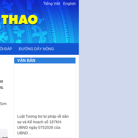
Tiếng Việt
-
English
ỎI ĐÁP
ĐƯỜNG DÂY NÓNG
VĂN BẢN
00
g,
 Sơn
Luật Tương trợ tư pháp về dân
sự và Kế hoạch số 187KH-
UBND ngày 0752026 của
UBND…
Ban hành Danh mục vị trí khai