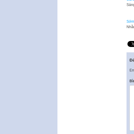
Sáng
Sớm 
Nhằm
Để
Em
Bì