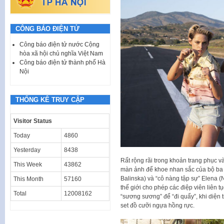
CÔNG BÁO ĐIỆN TỬ
Công báo điện tử nước Cộng
hòa xã hội chủ nghĩa Việt Nam
Công báo điện tử thành phố Hà
Nội
THỐNG KÊ TRUY CẬP
Visitor Status
Today
4860
Yesterday
8438
Rất rộng rãi trong khoản trang phục v
This Week
43862
màn ảnh để khoe nhan sắc của bộ b
Balinska) và “cô nàng tập sự” Elena (N
This Month
57160
thế giới cho phép các điệp viên liên tụ
Total
12008162
“sương sương” để “đi quẩy”, khi diện
set đồ cưỡi ngựa hồng rực.