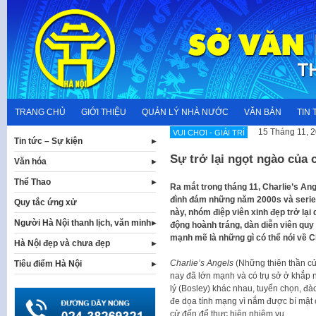
Skip
to
content
TRANG CHỦ
GIỚI THIỆU
QUẢN LÝ NHÀ NƯỚC
VĂN BẢN
TIN 
15 Tháng 11, 
VUI CHƠI - GIẢI TRÍ
Tin tức – Sự kiện
Sự trở lại ngọt ngào của c
Văn hóa
Thể Thao
Ra mắt trong tháng 11, Charlie’s Angel
đình đám những năm 2000s và series
Quy tắc ứng xử
này, nhóm điệp viên xinh đẹp trở lạ
Người Hà Nội thanh lịch, văn minh
động hoành tráng, dàn diễn viên quy 
mạnh mẽ là những gì có thể nói về
Hà Nội đẹp và chưa đẹp
Charlie’s Angels
(Những thiên thần của
Tiêu điểm Hà Nội
nay đã lớn mạnh và có trụ sở ở khắp 
lý (Bosley) khác nhau, tuyển chọn, đào 
đe dọa tính mạng vì nắm được bí mậ
cử đến để thực hiện nhiệm vụ.