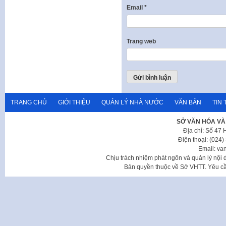
Email
*
Trang web
TRANG CHỦ
GIỚI THIỆU
QUẢN LÝ NHÀ NƯỚC
VĂN BẢN
TIN 
SỞ VĂN HÓA VÀ
Địa chỉ: Số 47
Điện thoại: (024
Email: va
Chịu trách nhiệm phát ngôn và quản lý nộ
Bản quyền thuộc về Sở VHTT. Yêu cầu 