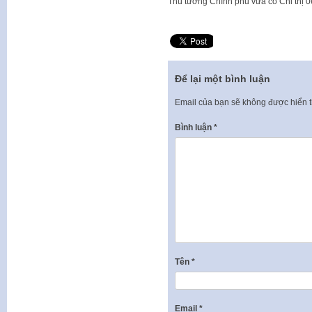
Thủ tướng Chính phủ vừa có Chỉ thị 0
Để lại một bình luận
Email của bạn sẽ không được hiển t
Bình luận
*
Tên
*
Email
*