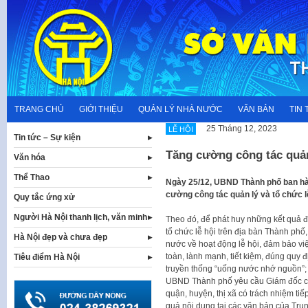
Skip
to
content
TRANG CHỦ
GIỚI THIỆU
QUẢN LÝ NHÀ NƯỚC
VĂN BẢN
TIN 
25 Tháng 12, 2023
LỄ HỘI
Tin tức – Sự kiện
Tăng cường công tác quản
Văn hóa
Thể Thao
Ngày 25/12, UBND Thành phố ban h
cường công tác quản lý và tổ chức l
Quy tắc ứng xử
Người Hà Nội thanh lịch, văn minh
Theo đó, để phát huy những kết quả đã
tổ chức lễ hội trên địa bàn Thành phố
Hà Nội đẹp và chưa đẹp
nước về hoạt động lễ hội, đảm bảo việ
toàn, lành mạnh, tiết kiệm, đúng quy đị
Tiêu điểm Hà Nội
truyền thống “uống nước nhớ nguồn”; 
UBND Thành phố yêu cầu Giám đốc cá
quận, huyện, thị xã có trách nhiệm tiếp
quả nội dung tại các văn bản của Tru