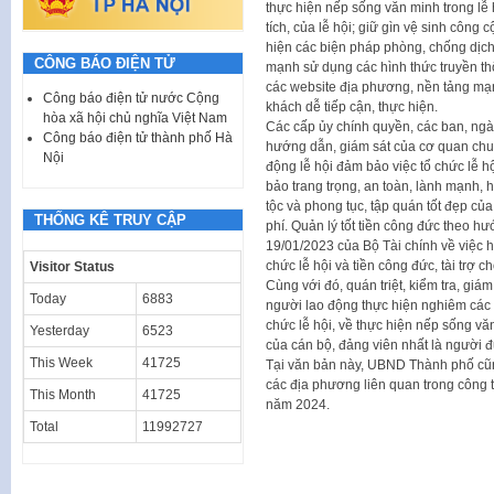
thực hiện nếp sống văn minh trong lễ hộ
tích, của lễ hội; giữ gìn vệ sinh công
hiện các biện pháp phòng, chống dịch
CÔNG BÁO ĐIỆN TỬ
mạnh sử dụng các hình thức truyền thôn
các website địa phương, nền tảng mạ
Công báo điện tử nước Cộng
khách dễ tiếp cận, thực hiện.
hòa xã hội chủ nghĩa Việt Nam
Các cấp ủy chính quyền, các ban, ngàn
Công báo điện tử thành phố Hà
hướng dẫn, giám sát của cơ quan chu
Nội
động lễ hội đảm bảo việc tổ chức lễ h
bảo trang trọng, an toàn, lành mạnh, 
tộc và phong tục, tập quán tốt đẹp củ
THỐNG KÊ TRUY CẬP
phí. Quản lý tốt tiền công đức theo 
19/01/2023 của Bộ Tài chính về việc h
chức lễ hội và tiền công đức, tài trợ ch
Visitor Status
Cùng với đó, quán triệt, kiểm tra, giá
Today
6883
người lao động thực hiện nghiêm các 
chức lễ hội, về thực hiện nếp sống vă
Yesterday
6523
của cán bộ, đảng viên nhất là người đ
This Week
41725
Tại văn bản này, UBND Thành phố cũn
các địa phương liên quan trong công t
This Month
41725
năm 2024.
Total
11992727