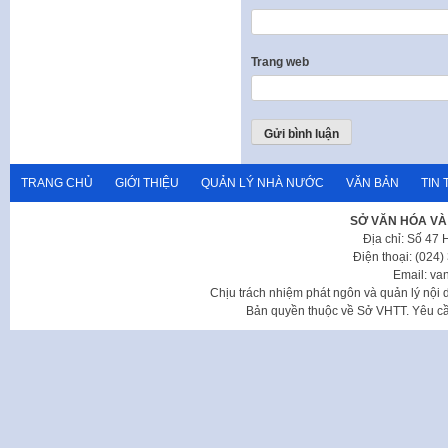
Trang web
TRANG CHỦ
GIỚI THIỆU
QUẢN LÝ NHÀ NƯỚC
VĂN BẢN
TIN 
SỞ VĂN HÓA VÀ
Địa chỉ: Số 47
Điện thoại: (024
Email: va
Chịu trách nhiệm phát ngôn và quản lý nộ
Bản quyền thuộc về Sở VHTT. Yêu cầu 